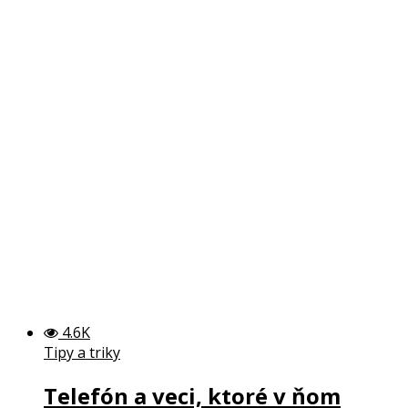
4.6K
Tipy a triky
Telefón a veci, ktoré v ňom