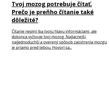
Tvoj mozog potrebuje čítať.
Prečo je preňho čítanie také
dôležité?
Čítanie neplní iba tvoju hlavu informáciami, ale
dokonca vyživuje tvoj mozog. Najlacnejší,
najjednoduchší a overený spôsob zaostrenia mozgu
je priamo pred tebou. Hovorí sa...