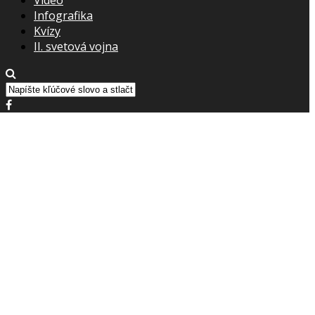
Infografika
Kvízy
II. svetová vojna