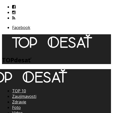
Facebook
TOPdesať
TOP 10
Zaujímavosti
Zdravie
Foto
Video