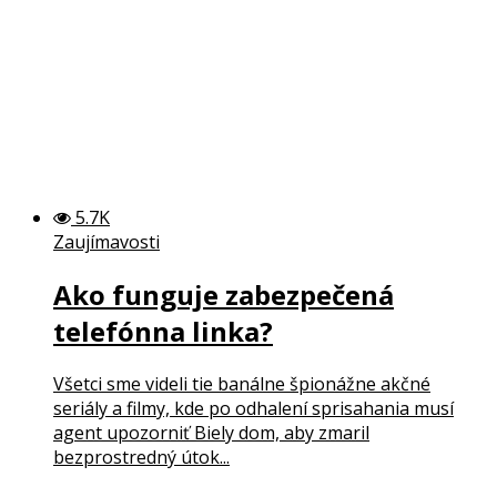
5.7K
Zaujímavosti
Ako funguje zabezpečená
telefónna linka?
Všetci sme videli tie banálne špionážne akčné
seriály a filmy, kde po odhalení sprisahania musí
agent upozorniť Biely dom, aby zmaril
bezprostredný útok...