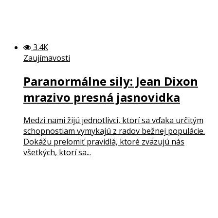
3.4K
Zaujímavosti
Paranormálne sily: Jean Dixon
mrazivo presná jasnovidka
Medzi nami žijú jednotlivci, ktorí sa vďaka určitým
schopnostiam vymykajú z radov bežnej populácie.
Dokážu prelomiť pravidlá, ktoré zväzujú nás
všetkých, ktorí sa...