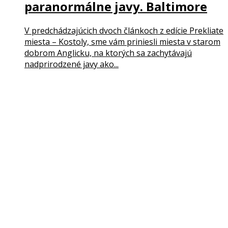
paranormálne javy. Baltimore
V predchádzajúcich dvoch článkoch z edície Prekliate
miesta – Kostoly, sme vám priniesli miesta v starom
dobrom Anglicku, na ktorých sa zachytávajú
nadprirodzené javy ako...