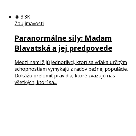
3.3K
Zaujímavosti
Paranormálne sily: Madam
Blavatská a jej predpovede
Medzi nami žijú jednotlivci, ktorí sa vďaka určitým
schopnostiam vymykajú z radov bežnej populácie.
Dokážu prelomiť pravidlá, ktoré zväzujú nás
všetkých, ktorí sa...