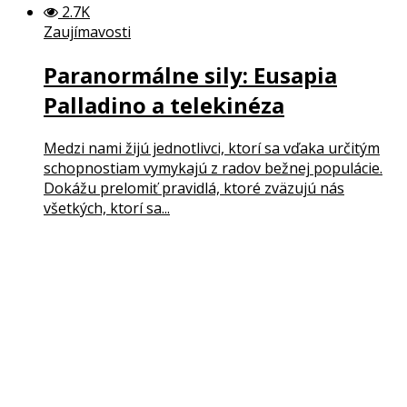
2.7K
Zaujímavosti
Paranormálne sily: Eusapia
Palladino a telekinéza
Medzi nami žijú jednotlivci, ktorí sa vďaka určitým
schopnostiam vymykajú z radov bežnej populácie.
Dokážu prelomiť pravidlá, ktoré zväzujú nás
všetkých, ktorí sa...