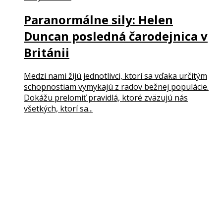
Paranormálne sily: Helen
Duncan posledná čarodejnica v
Británii
Medzi nami žijú jednotlivci, ktorí sa vďaka určitým
schopnostiam vymykajú z radov bežnej populácie.
Dokážu prelomiť pravidlá, ktoré zväzujú nás
všetkých, ktorí sa...