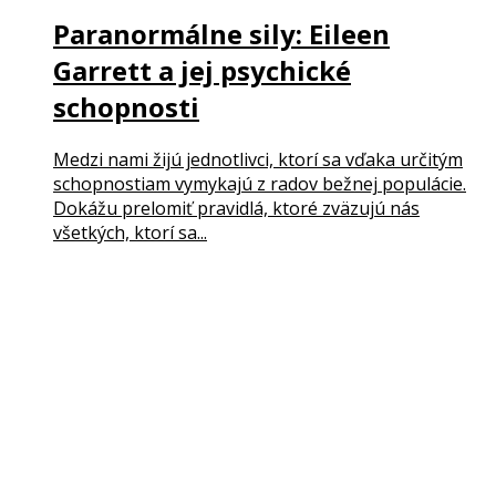
Paranormálne sily: Eileen
Garrett a jej psychické
schopnosti
Medzi nami žijú jednotlivci, ktorí sa vďaka určitým
schopnostiam vymykajú z radov bežnej populácie.
Dokážu prelomiť pravidlá, ktoré zväzujú nás
všetkých, ktorí sa...