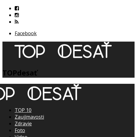
Facebook
TOPdesať
TOP 10
Zaujímavosti
Zdravie
Foto
Video