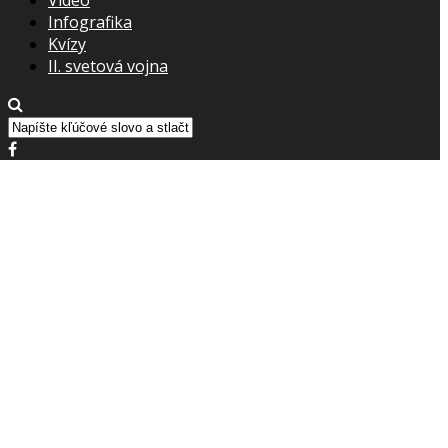
Infografika
Kvízy
II. svetová vojna