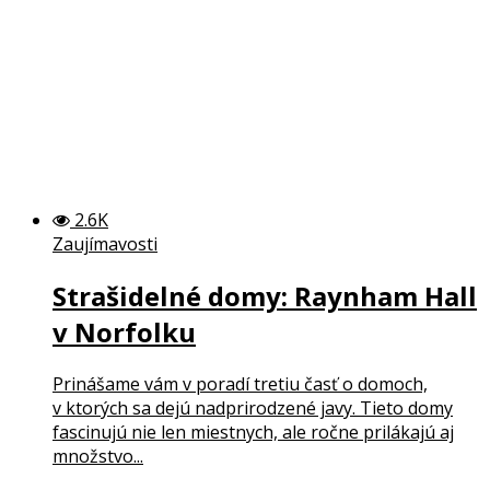
2.6K
Zaujímavosti
Strašidelné domy: Raynham Hall
v Norfolku
Prinášame vám v poradí tretiu časť o domoch,
v ktorých sa dejú nadprirodzené javy. Tieto domy
fascinujú nie len miestnych, ale ročne prilákajú aj
množstvo...