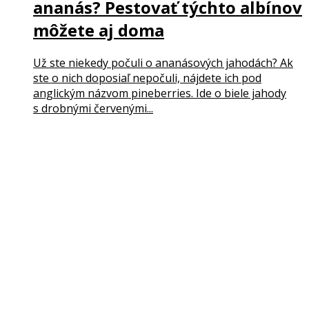
ananás? Pestovať týchto albínov
môžete aj doma
Už ste niekedy počuli o ananásových jahodách? Ak
ste o nich doposiaľ nepočuli, nájdete ich pod
anglickým názvom pineberries. Ide o biele jahody
s drobnými červenými...