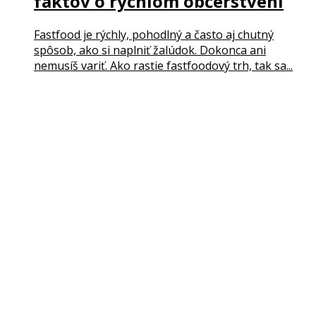
faktov o rýchlom občerstvení
Fastfood je rýchly, pohodlný a často aj chutný
spôsob, ako si naplniť žalúdok. Dokonca ani
nemusíš variť. Ako rastie fastfoodový trh, tak sa...