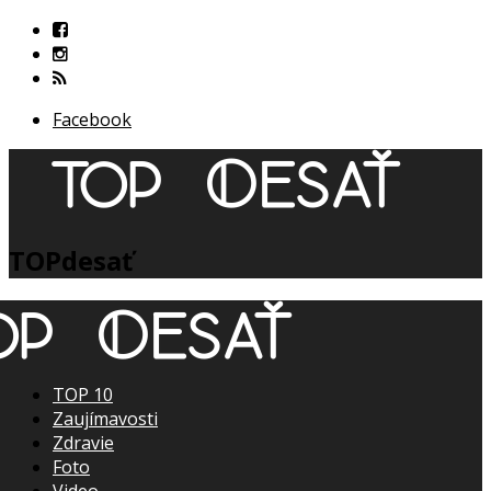
Facebook
TOPdesať
TOP 10
Zaujímavosti
Zdravie
Foto
Video