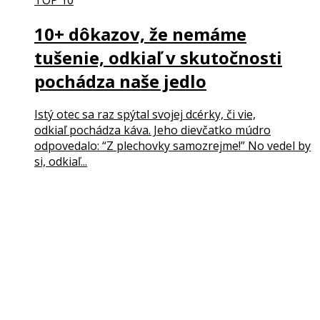
10+ dôkazov, že nemáme
tušenie, odkiaľ v skutočnosti
pochádza naše jedlo
Istý otec sa raz spýtal svojej dcérky, či vie,
odkiaľ pochádza káva. Jeho dievčatko múdro
odpovedalo: “Z plechovky samozrejme!” No vedel by
si, odkiaľ...