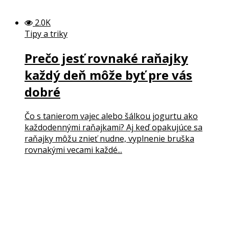
2.0K
Tipy a triky
Prečo jesť rovnaké raňajky
každý deň môže byť pre vás
dobré
Čo s tanierom vajec alebo šálkou jogurtu ako
každodennými raňajkami? Aj keď opakujúce sa
raňajky môžu znieť nudne, vyplnenie bruška
rovnakými vecami každé...