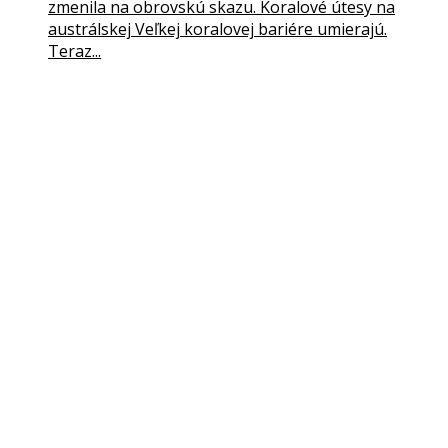
zmenila na obrovskú skazu. Koralové útesy na
austrálskej Veľkej koralovej bariére umierajú.
Teraz...