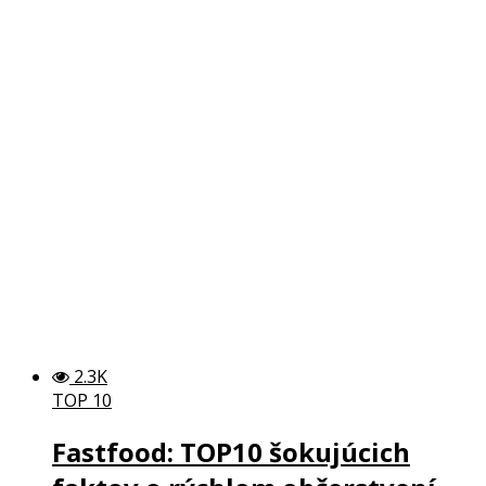
2.3K
TOP 10
Fastfood: TOP10 šokujúcich