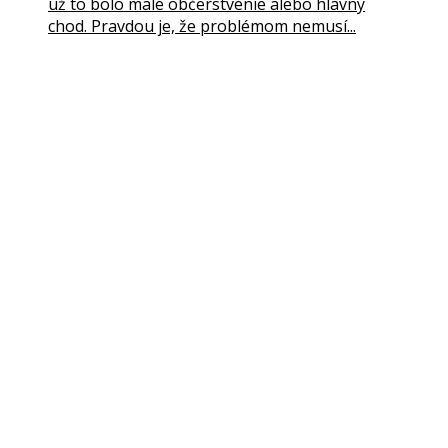
už to bolo malé občerstvenie alebo hlavný
chod. Pravdou je, že problémom nemusí...