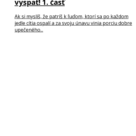
vyspať! 1. časť
Ak si myslíš, že patríš k ľuďom, ktorí sa po každom
jedle cítia ospalí a za svoju únavu vinia porciu dobre
upečeného...