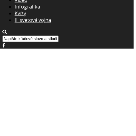
Infografika
Kvízy
II. svetová vojna