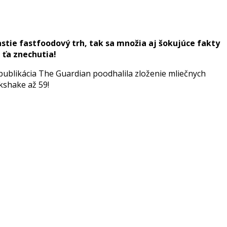
rastie fastfoodový trh, tak sa množia aj šokujúce fakty
 ťa znechutia!
 publikácia The Guardian poodhalila zloženie mliečnych
lkshake až 59!