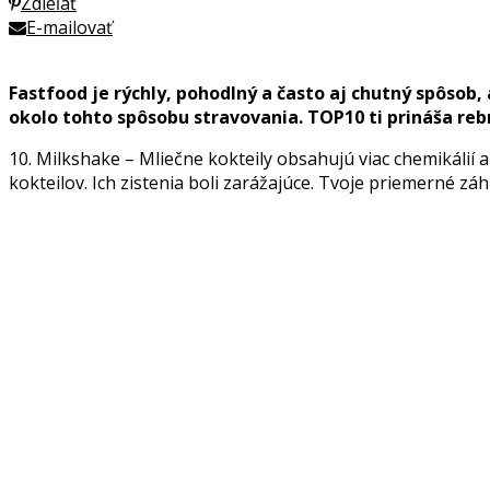
Zdieľať
E-mailovať
Fastfood je rýchly, pohodlný a často aj chutný spôsob,
okolo tohto spôsobu stravovania. TOP10 ti prináša reb
10. Milkshake – Mliečne kokteily obsahujú viac chemikálií 
kokteilov. Ich zistenia boli zarážajúce. Tvoje priemerné zá