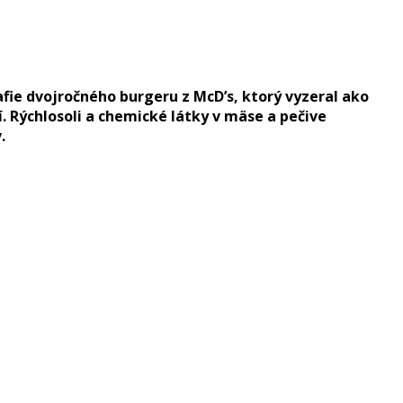
afie dvojročného burgeru z McD’s, ktorý vyzeral ako
. Rýchlosoli a chemické látky v mäse a pečive
.