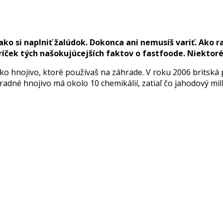
 ako si naplniť žalúdok. Dokonca ani nemusíš variť. Ako 
ríček tých našokujúcejších faktov o fastfoode. Niektoré
ako hnojivo, ktoré používaš na záhrade. V roku 2006 britská
hradné hnojivo má okolo 10 chemikálií, zatiaľ čo jahodový mi