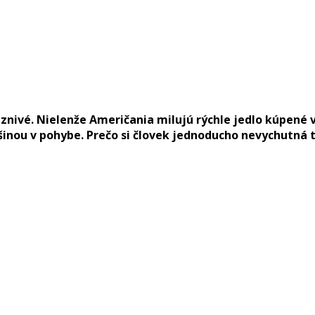
láznivé. Nielenže Američania milujú rýchle jedlo kúpen
nou v pohybe. Prečo si človek jednoducho nevychutná to,