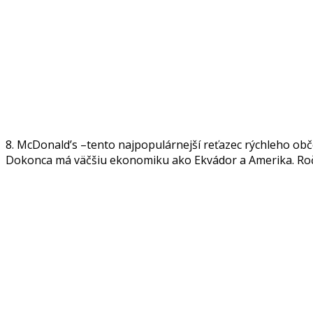
8. McDonald’s –tento najpopulárnejší reťazec rýchleho ob
Dokonca má väčšiu ekonomiku ako Ekvádor a Amerika. Ročne