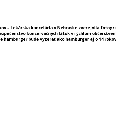
okov – Lekárska kancelária v Nebraske zverejnila fotogr
ebezpečenstvo konzervačných látok v rýchlom občerstvení
 že hamburger bude vyzerať ako hamburger aj o 14 rokov