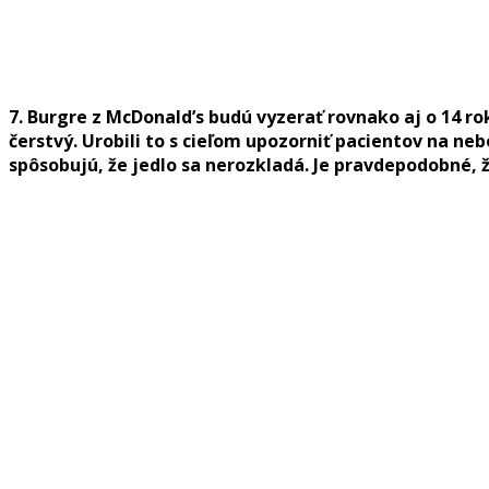
7. Burgre z McDonald’s budú vyzerať rovnako aj o 14 r
čerstvý. Urobili to s cieľom upozorniť pacientov na n
spôsobujú, že jedlo sa nerozkladá. Je pravdepodobné,