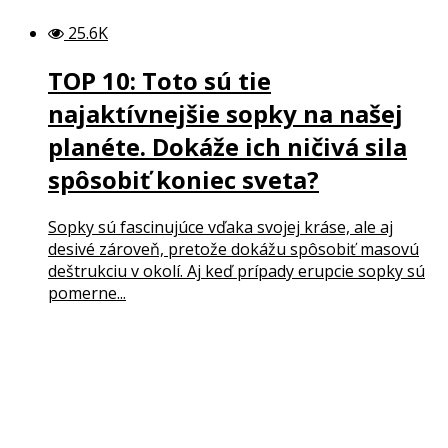
25.6K
TOP 10: Toto sú tie
najaktívnejšie sopky na našej
planéte. Dokáže ich ničivá sila
spôsobiť koniec sveta?
Sopky sú fascinujúce vďaka svojej kráse, ale aj
desivé zároveň, pretože dokážu spôsobiť masovú
deštrukciu v okolí. Aj keď prípady erupcie sopky sú
pomerne...