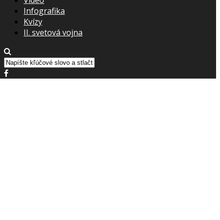
Infografika
Kvízy
II. svetová vojna