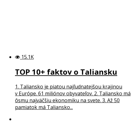
15.1K
TOP 10+ faktov o Taliansku
1. Taliansko je piatou najľudnatejšou krajinou
v Európe. 61 miliónov obyvateľov. 2. Taliansko má
ôsmu najväčšiu ekonomiku na svete. 3. Až 50
pamiatok má Taliansko...