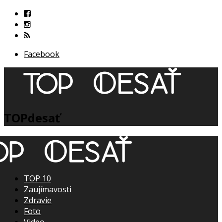
Facebook
TOPdesať
TOP 10
Zaujímavosti
Zdravie
Foto
Video