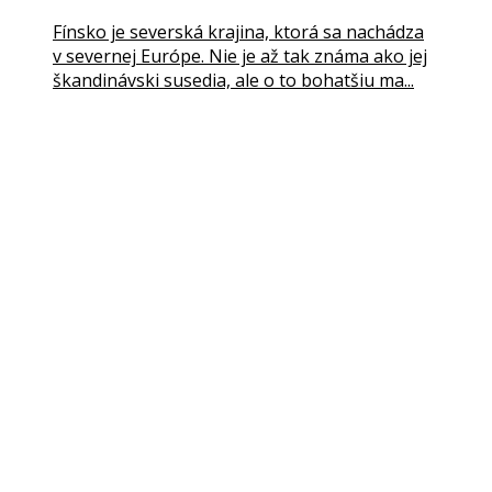
Fínsko je severská krajina, ktorá sa nachádza
v severnej Európe. Nie je až tak známa ako jej
škandinávski susedia, ale o to bohatšiu ma...