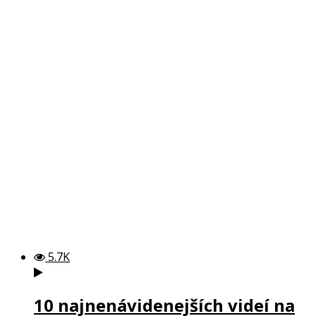
5.7K
10 najnenávidenejších videí na