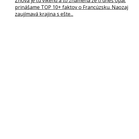
Znova je tu víkend a to znamená že ti dnes opäť
prinášame TOP 10+ faktov o Francúzsku. Naozaj
zaujímavá krajina s ešte...