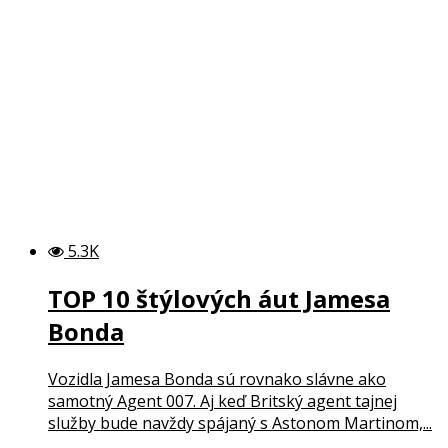
5.3K
TOP 10 štýlových áut Jamesa
Bonda
Vozidla Jamesa Bonda sú rovnako slávne ako
samotný Agent 007. Aj keď Britský agent tajnej
služby bude navždy spájaný s Astonom Martinom,...