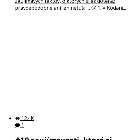
zaujímavých faktov, o ktorých si až doteraz
pravdepodobne ani len netušil… 🙂 1. V Kodani...
12.4K
1
#10 zaujímavosti, ktoré si