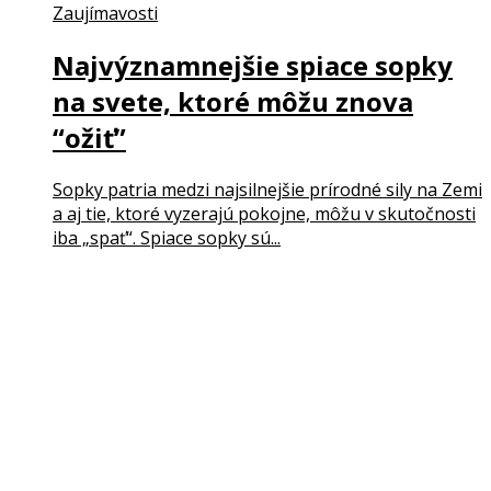
Zaujímavosti
Najvýznamnejšie spiace sopky
na svete, ktoré môžu znova
“ožiť”
Sopky patria medzi najsilnejšie prírodné sily na Zemi
a aj tie, ktoré vyzerajú pokojne, môžu v skutočnosti
iba „spať“. Spiace sopky sú...