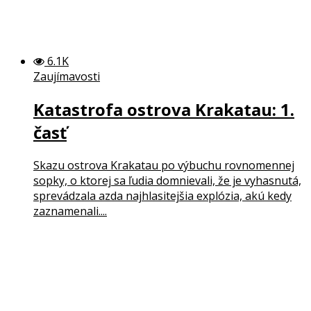
6.1K
Zaujímavosti
Katastrofa ostrova Krakatau: 1.
časť
Skazu ostrova Krakatau po výbuchu rovnomennej
sopky, o ktorej sa ľudia domnievali, že je vyhasnutá,
sprevádzala azda najhlasitejšia explózia, akú kedy
zaznamenali....