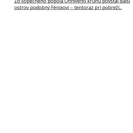
Zo sopečného popola Ohnivého kruhu povstal ďalší
ostrov podobný Fénixovi – tentoraz pri pobreží...