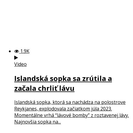
1.9K
Video
Islandská sopka sa zrútila a
začala chrliť lávu
Islandská sopka, ktorá sa nachádza na polostrove
Reykjanes, explodovala začiatkom júla 2023.
Momentálne vrhá “lávové bomby” z roztavenej lávy.
Najnovšia sopka na...