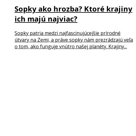
Sopky ako hrozba? Ktoré krajiny
ich majú najviac?
Sopky patria medzi najfascinujúcejšie prírodné
útvary na Zemi, a práve sopky nám prezrádzajú veľa
o tom, ako funguje vnútro našej planéty. Krajiny...