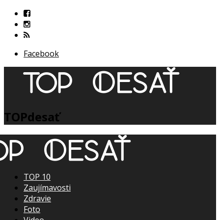
Facebook
TOPdesať
TOP 10
Zaujímavosti
Zdravie
Foto
Video