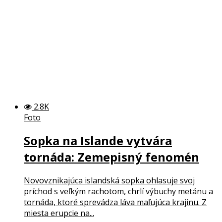
2.8K
Foto
Sopka na Islande vytvára
tornáda: Zemepisný fenomén
Novovznikajúca islandská sopka ohlasuje svoj
príchod s veľkým rachotom, chrlí výbuchy metánu a
tornáda, ktoré sprevádza láva maľujúca krajinu. Z
miesta erupcie na...