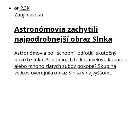
2.3K
Zaujímavosti
Astronómovia zachytili
najpodrobnejší obraz Slnka
Astronómovia boli schopní “odfotiť” skutočný
povrch slnka. Pripomína ti to karamelovú kukuricu
alebo mnoho zlatých zubov pokope? Skupina
vedcov uverejnila obraz Slnka v najvyššom...