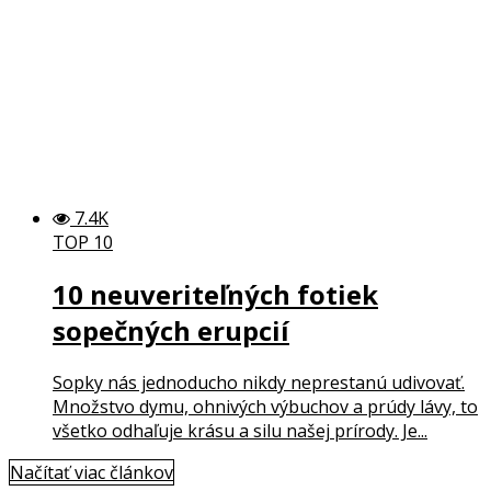
7.4K
TOP 10
10 neuveriteľných fotiek
sopečných erupcií
Sopky nás jednoducho nikdy neprestanú udivovať.
Množstvo dymu, ohnivých výbuchov a prúdy lávy, to
všetko odhaľuje krásu a silu našej prírody. Je...
Načítať viac článkov