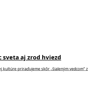
sveta aj zrod hviezd
ej kultúre priraďujeme skôr „šialeným vedcom“ z