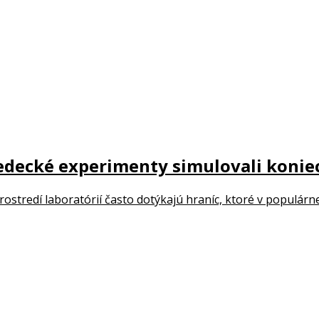
decké experimenty simulovali koniec 
tredí laboratórií často dotýkajú hraníc, ktoré v populárn