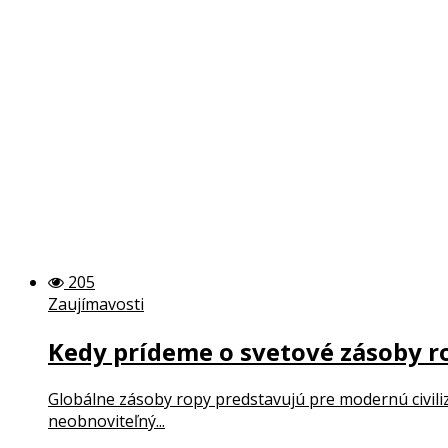
205
Zaujímavosti
Kedy prídeme o svetové zásoby ro
Globálne zásoby ropy predstavujú pre modernú civiliz
neobnoviteľný...