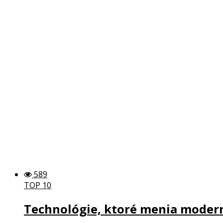
589
TOP 10
Technológie, ktoré menia modern