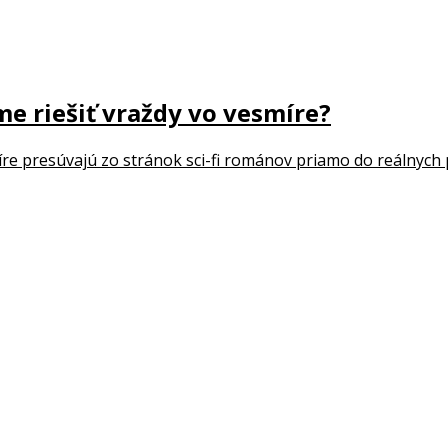
 riešiť vraždy vo vesmíre?
re presúvajú zo stránok sci-fi románov priamo do reálnych p