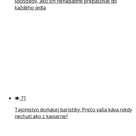
spôsobov, ako ich nenápadne prepašovať do
každého jedla
71
Tajomstvo domácej baristiky: Prečo vaša káva nikdy
nechutí ako z kaviarne?