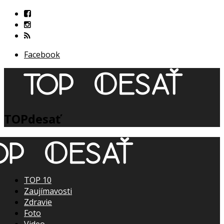
Facebook
TOPdesať
TOP 10
Zaujímavosti
Zdravie
Foto
Video