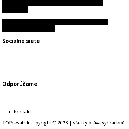
Vedeli ste, že zatmenie slnka sprevádzajú tieto
zvláštnosti?
10 najbizarnejších mačacích plemien, o ktorých si
pravdepodobne nevedel
Sociálne siete
Odporúčame
Kontakt
TOPdesat.sk
copyright © 2023 | Všetky práva vyhradené