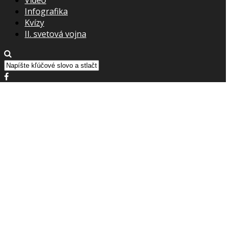
Infografika
Kvízy
II. svetová vojna