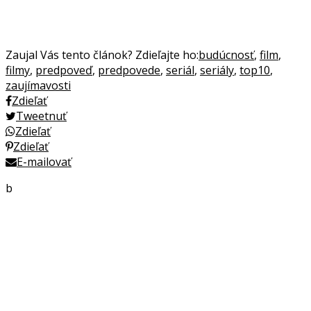
Zaujal Vás tento článok? Zdieľajte ho:
budúcnosť
,
film
,
filmy
,
predpoveď
,
predpovede
,
seriál
,
seriály
,
top10
,
zaujímavosti
Zdieľať
Tweetnuť
Zdieľať
Zdieľať
E-mailovať
b