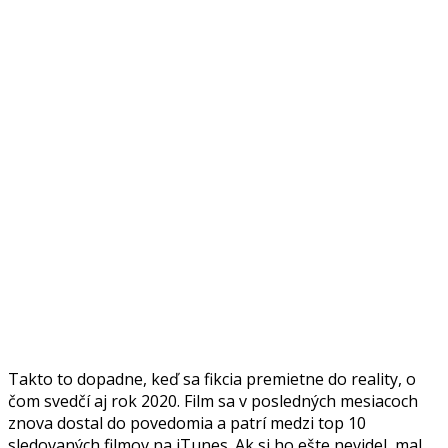
Takto to dopadne, keď sa fikcia premietne do reality, o
čom svedčí aj rok 2020. Film sa v posledných mesiacoch
znova dostal do povedomia a patrí medzi top 10
sledovaných filmov na iTunes. Ak si ho ešte nevidel, mal