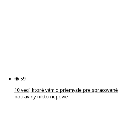
59
10 vecí, ktoré vám o priemysle pre spracované
potraviny nikto nepovie