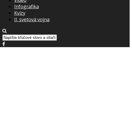
Infografika
Kvízy
II. svetová vojna