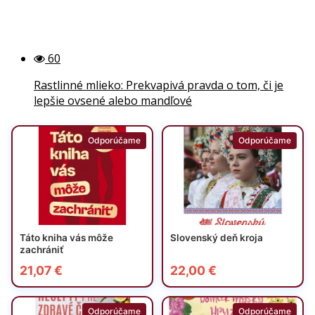
60
Rastlinné mlieko: Prekvapivá pravda o tom, či je
lepšie ovsené alebo mandľové