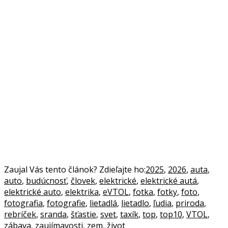
Zaujal Vás tento článok? Zdieľajte ho:
2025
,
2026
,
auta
,
auto
,
budúcnosť
,
človek
,
elektrické
,
elektrické autá
,
elektrické auto
,
elektrika
,
eVTOL
,
fotka
,
fotky
,
foto
,
fotografia
,
fotografie
,
lietadlá
,
lietadlo
,
ľudia
,
priroda
,
rebríček
,
sranda
,
šťastie
,
svet
,
taxík
,
top
,
top10
,
VTOL
,
zábava
,
zaujímavosti
,
zem
,
život