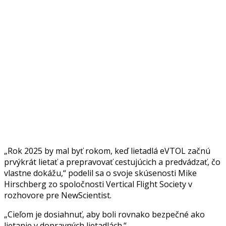
„Rok 2025 by mal byť rokom, keď lietadlá eVTOL začnú
prvýkrát lietať a prepravovať cestujúcich a predvádzať, čo
vlastne dokážu,“ podelil sa o svoje skúsenosti Mike
Hirschberg zo spoločnosti Vertical Flight Society v
rozhovore pre NewScientist.
„Cieľom je dosiahnuť, aby boli rovnako bezpečné ako
lietanie v dopravných lietadlách.“