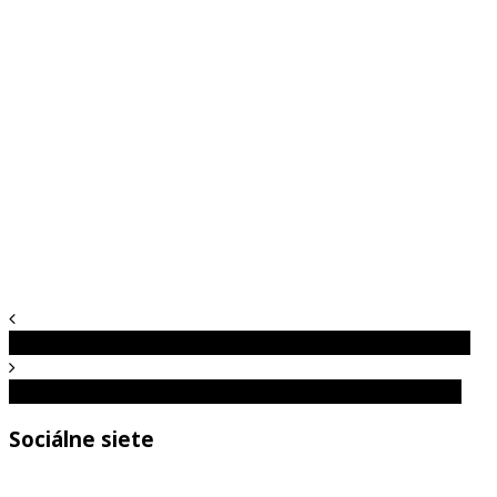
História na fotografiách: Tieto snímky ťa chytia za srdce
Krátke vlasy na ženách sú pre mužov príťažlivé. Prečo?
Sociálne siete