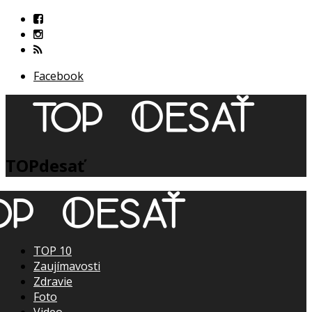
Facebook
TOPdesať
TOP 10
Zaujímavosti
Zdravie
Foto
Video