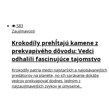
583
Zaujímavosti
Krokodíly prehĺtajú kamene z
prekvapivého dôvodu: Vedci
odhalili fascinujúce tajomstvo
Krokodíly patria medzi najstarších a najobávanejších
predátorov na planéte, no ich správanie dokáže
vedcov prekvapovať dodnes. Jedným z
najzaujímavejších zvykov je úmyselné...