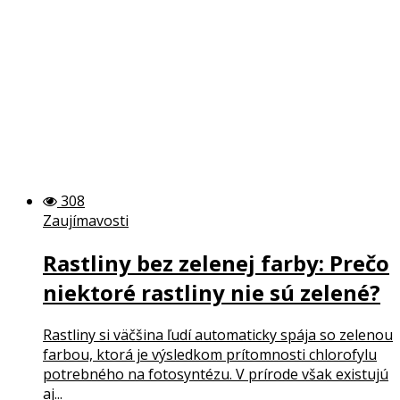
308
Zaujímavosti
Rastliny bez zelenej farby: Prečo
niektoré rastliny nie sú zelené?
Rastliny si väčšina ľudí automaticky spája so zelenou
farbou, ktorá je výsledkom prítomnosti chlorofylu
potrebného na fotosyntézu. V prírode však existujú
aj...