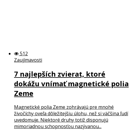
512
Zaujímavosti
7 najlepších zvierat, ktoré
dokážu vnímať magnetické polia
Zeme
Magnetické polia Zeme zohrávajú pre mnohé
živočíchy oveľa dôležitejšiu úlohu, než si väčšina ľudí
uvedomuje. Niektoré druhy totiž disponujú
mimoriadnou schopnosťou nazývanou...