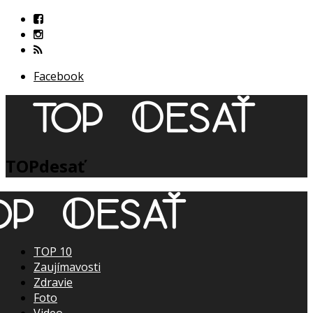
Facebook
TOPdesať
TOP 10
Zaujímavosti
Zdravie
Foto
Video