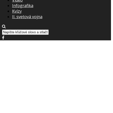
Infografika
Kvízy
II. svetová vojna