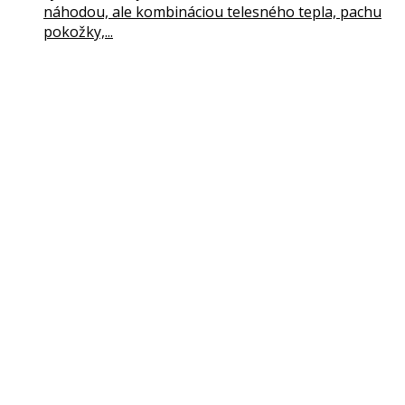
náhodou, ale kombináciou telesného tepla, pachu
pokožky,...