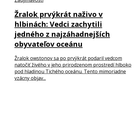
Žralok prvýkrát naživo v
hlbinách: Vedci zachytili
jedného z najzáhadnejších
obyvateľov oceánu
Žralok owstonov sa po prvýkrát podaril vedcom
natočiť živého v jeho prirodzenom prostredí hlboko
pod hladinou Tichého oceánu. Tento mimoriadne
vzácny objav...