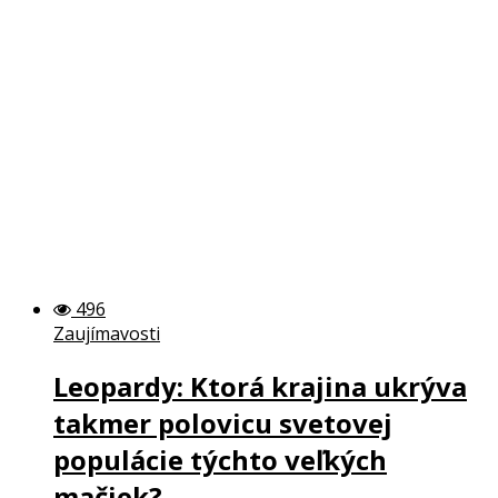
496
Zaujímavosti
Leopardy: Ktorá krajina ukrýva
takmer polovicu svetovej
populácie týchto veľkých
mačiek?