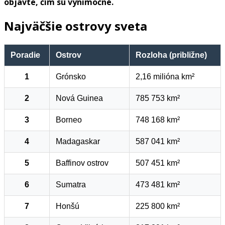
objavte, čím sú výnimočné.
Najväčšie ostrovy sveta
Poradie
Ostrov
Rozloha (približne)
1
Grónsko
2,16 milióna km²
2
Nová Guinea
785 753 km²
3
Borneo
748 168 km²
4
Madagaskar
587 041 km²
5
Baffinov ostrov
507 451 km²
6
Sumatra
473 481 km²
7
Honšú
225 800 km²