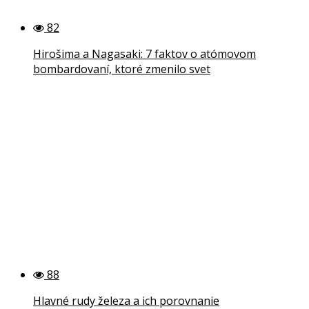
82
Hirošima a Nagasaki: 7 faktov o atómovom
bombardovaní, ktoré zmenilo svet
88
Hlavné rudy železa a ich porovnanie