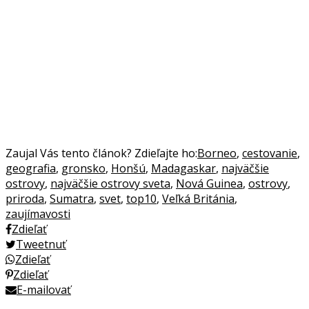
Zaujal Vás tento článok? Zdieľajte ho:
Borneo
,
cestovanie
,
geografia
,
gronsko
,
Honšú
,
Madagaskar
,
najväčšie
ostrovy
,
najväčšie ostrovy sveta
,
Nová Guinea
,
ostrovy
,
priroda
,
Sumatra
,
svet
,
top10
,
Veľká Británia
,
zaujímavosti
Zdieľať
Tweetnuť
Zdieľať
Zdieľať
E-mailovať