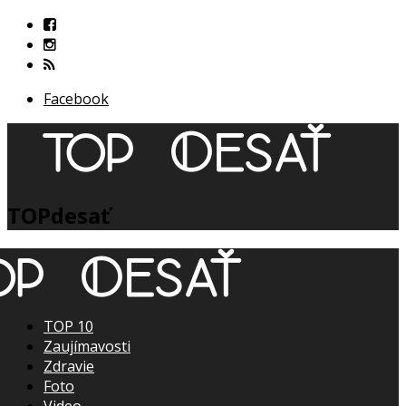
Facebook
TOPdesať
TOP 10
Zaujímavosti
Zdravie
Foto
Video