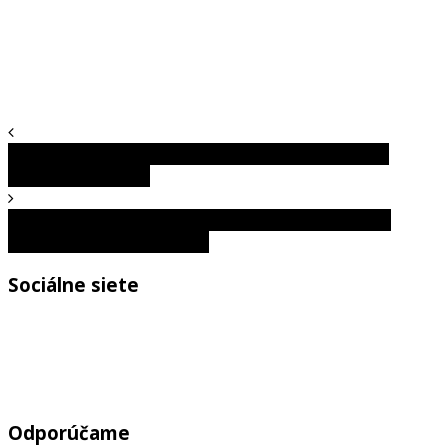
Cholesterol vo svete: Ktoré krajiny majú najnižšie a
najvyššie hodnoty?
Zamestnanie s vysokým platom nemusí byť výhrou.
Týchto 10 nezvládne každý
Sociálne siete
Odporúčame