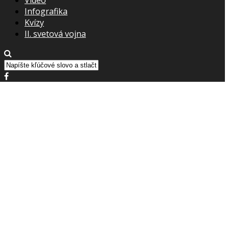
Infografika
Kvízy
II. svetová vojna