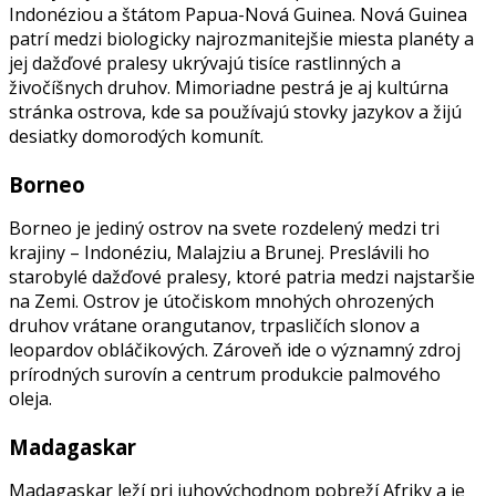
Indonéziou a štátom Papua-Nová Guinea. Nová Guinea
patrí medzi biologicky najrozmanitejšie miesta planéty a
jej dažďové pralesy ukrývajú tisíce rastlinných a
živočíšnych druhov. Mimoriadne pestrá je aj kultúrna
stránka ostrova, kde sa používajú stovky jazykov a žijú
desiatky domorodých komunít.
Borneo
Borneo je jediný ostrov na svete rozdelený medzi tri
krajiny – Indonéziu, Malajziu a Brunej. Preslávili ho
starobylé dažďové pralesy, ktoré patria medzi najstaršie
na Zemi. Ostrov je útočiskom mnohých ohrozených
druhov vrátane orangutanov, trpasličích slonov a
leopardov obláčikových. Zároveň ide o významný zdroj
prírodných surovín a centrum produkcie palmového
oleja.
Madagaskar
Madagaskar leží pri juhovýchodnom pobreží Afriky a je