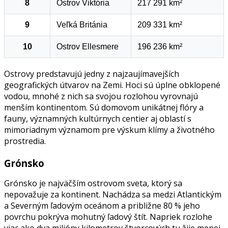
8
Ostrov Viktória
217 291 km²
9
Veľká Británia
209 331 km²
10
Ostrov Ellesmere
196 236 km²
Ostrovy predstavujú jedny z najzaujímavejších
geografických útvarov na Zemi. Hoci sú úplne obklopené
vodou, mnohé z nich sa svojou rozlohou vyrovnajú
menším kontinentom. Sú domovom unikátnej flóry a
fauny, významných kultúrnych centier aj oblastí s
mimoriadnym významom pre výskum klímy a životného
prostredia.
Grónsko
Grónsko je najväčším ostrovom sveta, ktorý sa
nepovažuje za kontinent. Nachádza sa medzi Atlantickým
a Severným ľadovým oceánom a približne 80 % jeho
povrchu pokrýva mohutný ľadový štít. Napriek rozlohe
viac ako dva milióny kilometrov štvorcových tu žije menej