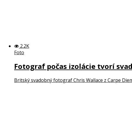
2.2K
Foto
Fotograf počas izolácie tvorí sv
Britský svadobný fotograf Chris Wallace z Carpe Diem