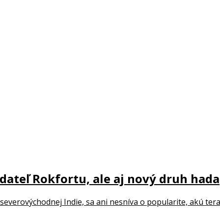
ladateľ Rokfortu, ale aj nový druh hada
everovýchodnej Indie, sa ani nesníva o popularite, akú te