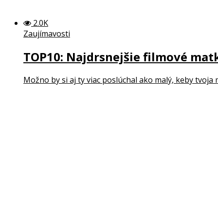
2.0K
Zaujímavosti
TOP10: Najdrsnejšie filmové matk
Možno by si aj ty viac poslúchal ako malý, keby tvoja