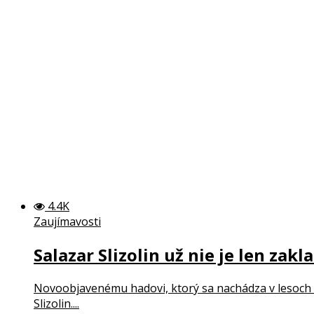
4.4K
Zaujímavosti
Salazar Slizolin už nie je len zak
Novoobjavenému hadovi, ktorý sa nachádza v lesoch s
Slizolin....