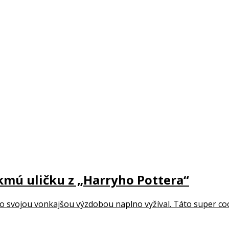
kmú uličku z „Harryho Pottera“
 so svojou vonkajšou výzdobou naplno vyžíval. Táto super cool