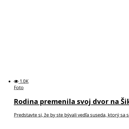
1.0K
Foto
Rodina premenila svoj dvor na Ši
Predstavte si, že by ste bývali vedľa suseda, ktorý sa