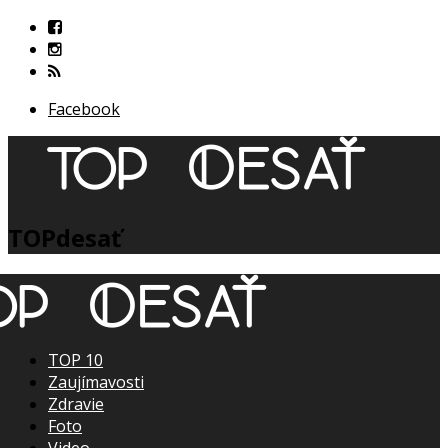
Facebook
TOPdesať
TOP 10
Zaujímavosti
Zdravie
Foto
Video