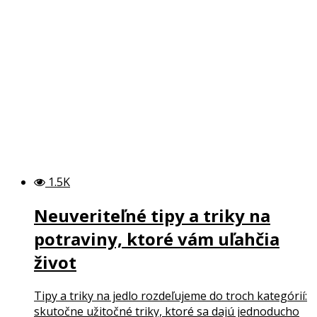
1.5K
Neuveriteľné tipy a triky na
potraviny, ktoré vám uľahčia
život
Tipy a triky na jedlo rozdeľujeme do troch kategórií:
skutočne užitočné triky, ktoré sa dajú jednoducho