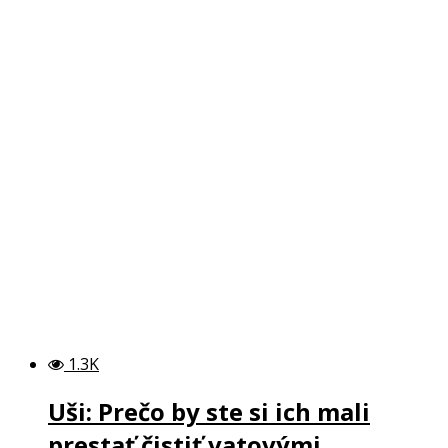
1.3K
Uši: Prečo by ste si ich mali
prestať čistiť vatovými