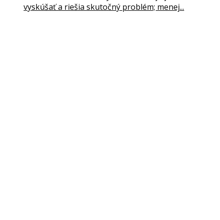
vyskúšať a riešia skutočný problém; menej...