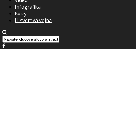
Infografika
Kvízy
II. svetová vojna