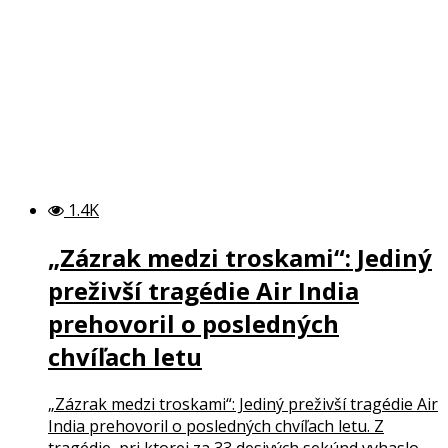
1.4K
„Zázrak medzi troskami“: Jediný
preživší tragédie Air India
prehovoril o posledných
chvíľach letu
„Zázrak medzi troskami“: Jediný preživší tragédie Air
India prehovoril o posledných chvíľach letu. Z
tragédie, pri ktorej za 33 desivých sekúnd vyhaslo...