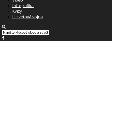
Infografika
Kvízy
II. svetová vojna