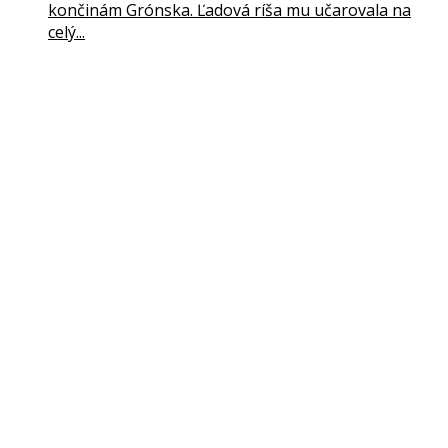
končinám Grónska. Ľadová ríša mu učarovala na
celý...