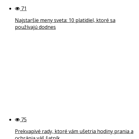
71
Najstaršie meny sveta: 10 platidiel, ktoré sa
používajú dodnes
75
Prekvapivé rady, ktoré vám ušetria hodiny prania a
ochránia váš šatník