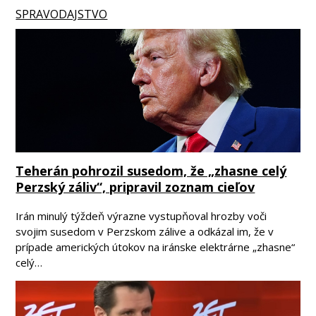
SPRAVODAJSTVO
Teherán pohrozil susedom, že „zhasne celý
Perzský záliv“, pripravil zoznam cieľov
Irán minulý týždeň výrazne vystupňoval hrozby voči
svojim susedom v Perzskom zálive a odkázal im, že v
prípade amerických útokov na iránske elektrárne „zhasne“
celý…