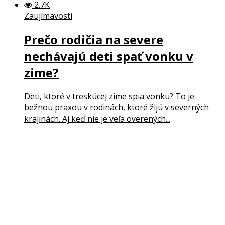
2.7K
Zaujímavosti
Prečo rodičia na severe
nechávajú deti spať vonku v
zime?
Deti, ktoré v treskúcej zime spia vonku? To je
bežnou praxou v rodinách, ktoré žijú v severných
krajinách. Aj keď nie je veľa overených...