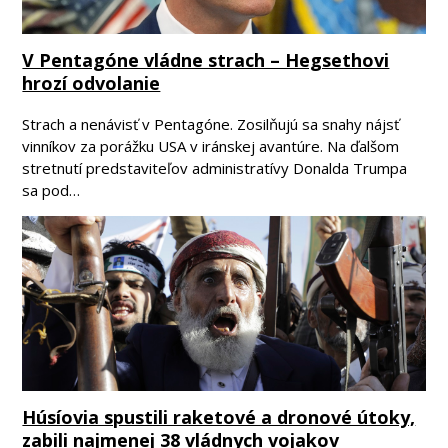
V Pentagóne vládne strach – Hegsethovi
hrozí odvolanie
Strach a nenávisť v Pentagóne. Zosilňujú sa snahy nájsť
vinníkov za porážku USA v iránskej avantúre. Na ďalšom
stretnutí predstaviteľov administratívy Donalda Trumpa
sa pod…
Húsíovia spustili raketové a dronové útoky,
zabili najmenej 38 vládnych vojakov