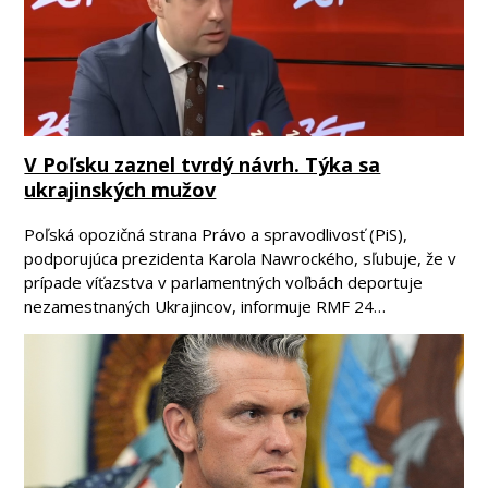
V Poľsku zaznel tvrdý návrh. Týka sa
ukrajinských mužov
Poľská opozičná strana Právo a spravodlivosť (PiS),
podporujúca prezidenta Karola Nawrockého, sľubuje, že v
prípade víťazstva v parlamentných voľbách deportuje
nezamestnaných Ukrajincov, informuje RMF 24…