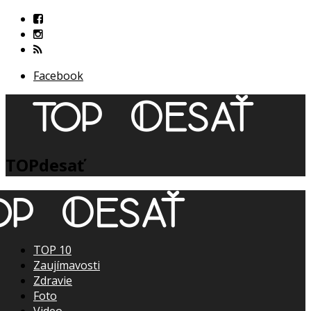
Facebook
TOPdesať
TOP 10
Zaujímavosti
Zdravie
Foto
Video