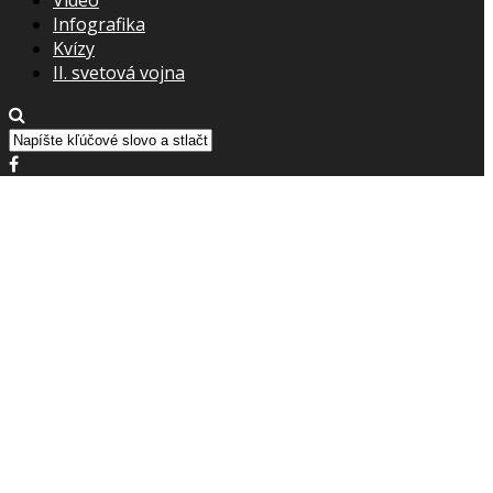
Infografika
Kvízy
II. svetová vojna