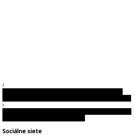
Pranie bude účinnejšie vďaka tejto tajnej ingrediencii:
Virálna metóda s lipázou si získava čoraz viac priaznivcov
Nový oceán sa formuje pod našimi nohami: Vedci odhalili,
kde vznikne a ako zmení mapu sveta
Sociálne siete