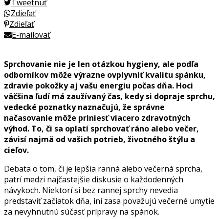
Tweetnuť
Zdieľať
Zdieľať
E-mailovať
Sprchovanie nie je len otázkou hygieny, ale podľa
odborníkov môže výrazne ovplyvniť kvalitu spánku,
zdravie pokožky aj vašu energiu počas dňa. Hoci
väčšina ľudí má zaužívaný čas, kedy si dopraje sprchu,
vedecké poznatky naznačujú, že správne
načasovanie môže priniesť viacero zdravotných
výhod. To, či sa oplatí sprchovať ráno alebo večer,
závisí najmä od vašich potrieb, životného štýlu a
cieľov.
Debata o tom, či je lepšia ranná alebo večerná sprcha,
patrí medzi najčastejšie diskusie o každodenných
návykoch. Niektorí si bez rannej sprchy nevedia
predstaviť začiatok dňa, iní zasa považujú večerné umytie
za nevyhnutnú súčasť prípravy na spánok.