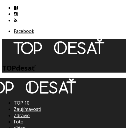
Facebook
TOPdesať
TOP 10
Zaujímavosti
Zdravie
Foto
Video