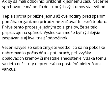
Ak by sa mali odborníci prikloniť k jednému času, večerné
sprchovanie má podľa dostupných výskumov viac výhod.
Teplá sprcha približne jednu až dve hodiny pred spaním
pomáha organizmu prirodzene znižovať telesnú teplotu.
Práve tento proces je jedným zo signálov, že sa telo
pripravuje na spánok. Výsledkom môže byť rýchlejšie
zaspávanie aj kvalitnejší odpočinok.
Večer navyše zo seba zmyjete všetko, čo sa na pokožke
nahromadilo počas dňa – pot, prach, peľ, zvyšky
opaľovacích krémov či mestské znečistenie. Vďaka tomu
sa tieto nečistoty neprenesú na posteľnú bielizeň ani
vankúš.