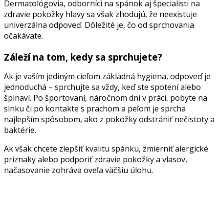
Dermatológovia, odborníci na spánok aj špecialisti na
zdravie pokožky hlavy sa však zhodujú, že neexistuje
univerzálna odpoveď. Dôležité je, čo od sprchovania
očakávate.
Záleží na tom, kedy sa sprchujete?
Ak je vaším jediným cieľom základná hygiena, odpoveď je
jednoduchá – sprchujte sa vždy, keď ste spotení alebo
špinaví. Po športovaní, náročnom dni v práci, pobyte na
slnku či po kontakte s prachom a peľom je sprcha
najlepším spôsobom, ako z pokožky odstrániť nečistoty a
baktérie.
Ak však chcete zlepšiť kvalitu spánku, zmierniť alergické
príznaky alebo podporiť zdravie pokožky a vlasov,
načasovanie zohráva oveľa väčšiu úlohu.