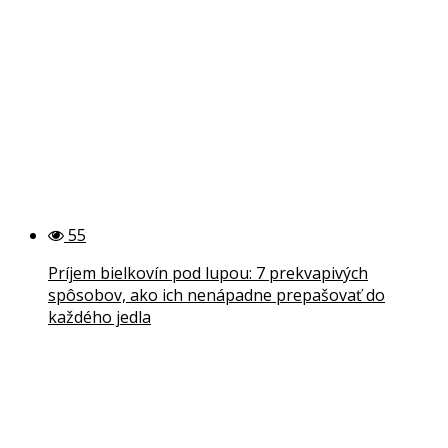
55
Príjem bielkovín pod lupou: 7 prekvapivých
spôsobov, ako ich nenápadne prepašovať do
každého jedla