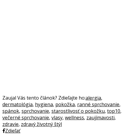
Zaujal Vás tento článok? Zdieľajte ho:
alergia
,
dermatológia
,
hygiena
,
pokožka
,
ranné sprchovanie
,
spánok
,
sprchovanie
,
starostlivosť o pokožku
,
top10
,
večerné sprchovanie
,
vlasy
,
wellness
,
zaujímavosti
,
zdravie
,
zdravý životný štýl
Zdieľať