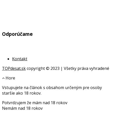
Odporúčame
Kontakt
TOPdesat.sk
copyright © 2023 | Všetky práva vyhradené
Hore
Vstupujete na článok s obsahom určeným pre osoby
online
staršie ako 18 rokov.
geldanlagen
Potvrdzujem že mám nad 18 rokov
geldanlagen
Nemám nad 18 rokov