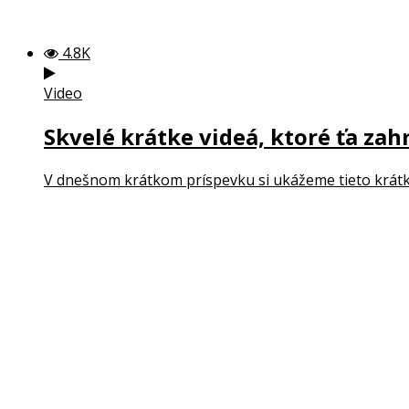
4.8K
Video
Skvelé krátke videá, ktoré ťa zahr
V dnešnom krátkom príspevku si ukážeme tieto krátke 