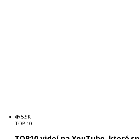
5.9K
TOP 10
TOP10 videí na YouTube, ktoré sm