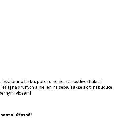
ť vzájomnú lásku, porozumenie, starostlivosť ale aj
eť aj na druhých a nie len na seba. Takže ak ti nabudúce
hernými videami.
 naozaj úžasná!