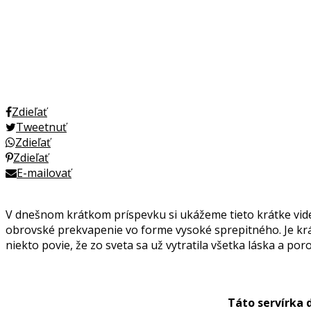
Zdieľať
Tweetnuť
Zdieľať
Zdieľať
E-mailovať
V dnešnom krátkom príspevku si ukážeme tieto krátke videá,
obrovské prekvapenie vo forme vysoké sprepitného. Je krás
niekto povie, že zo sveta sa už vytratila všetka láska a p
Táto servírka 