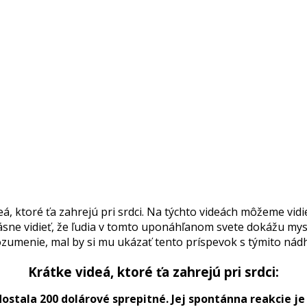
 ktoré ťa zahrejú pri srdci. Na týchto videách môžeme vidie
ne vidieť, že ľudia v tomto uponáhľanom svete dokážu mysli
orozumenie, mal by si mu ukázať tento príspevok s týmito nád
Krátke videá, ktoré ťa zahrejú pri srdci:
dostala 200 dolárové sprepitné. Jej spontánna reakcie je