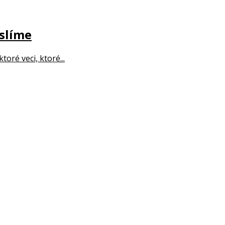
yslíme
oré veci, ktoré...