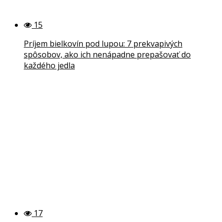
15
Príjem bielkovín pod lupou: 7 prekvapivých
spôsobov, ako ich nenápadne prepašovať do
každého jedla
17