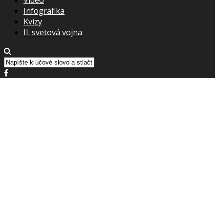
Infografika
Kvízy
II. svetová vojna