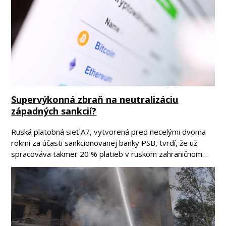
Supervýkonná zbraň na neutralizáciu
západných sankcií?
Ruská platobná sieť A7, vytvorená pred necelými dvoma
rokmi za účasti sankcionovanej banky PSB, tvrdí, že už
spracováva takmer 20 % platieb v ruskom zahraničnom…