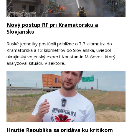
Nový postup RF pri Kramatorsku a
Slovjansku
Ruské jednotky postúpili približne o 7,7 kilometra do
Kramatorska a 12 kilometrov do Slovjanska, uviedol
ukrajinský vojenský expert Konstantin Mašovec, ktorý
analyzoval situáciu v sektore…
Hnutie Republika sa pridáva ku kritikom