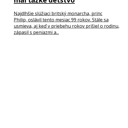
Najdlhšie slúžiaci britský monarcha, princ
Philip, oslávil tento mesiac 99 rokov. Stále sa
usmieva, aj keď v priebehu rokov prišiel o rodinu,
zápasil s peniazmi a...