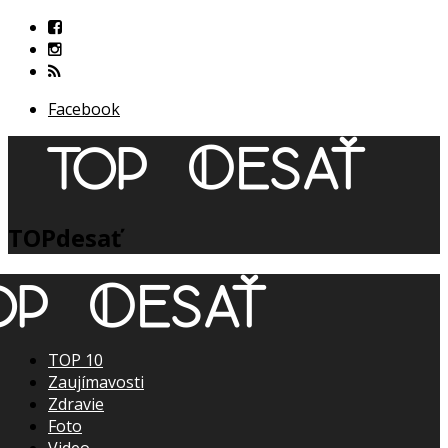
Facebook
TOPdesať
TOP 10
Zaujímavosti
Zdravie
Foto
Video