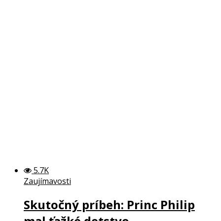
5.7K
Zaujímavosti
Skutočný príbeh: Princ Philip
mal ťažké detstvo