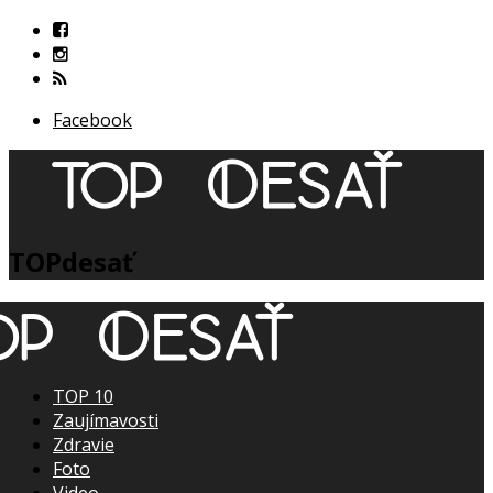
Facebook
TOPdesať
TOP 10
Zaujímavosti
Zdravie
Foto
Video