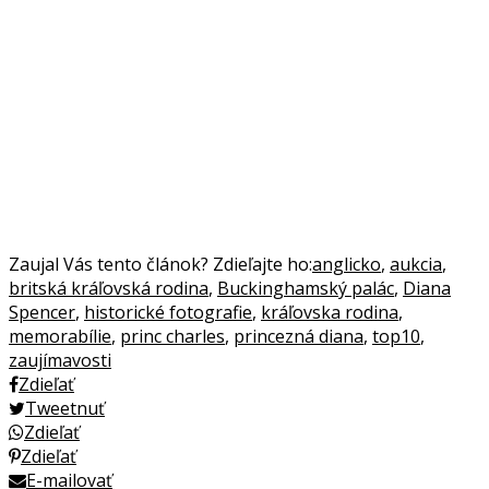
Zaujal Vás tento článok? Zdieľajte ho:
anglicko
,
aukcia
,
britská kráľovská rodina
,
Buckinghamský palác
,
Diana
Spencer
,
historické fotografie
,
kráľovska rodina
,
memorabílie
,
princ charles
,
princezná diana
,
top10
,
zaujímavosti
Zdieľať
Tweetnuť
Zdieľať
Zdieľať
E-mailovať