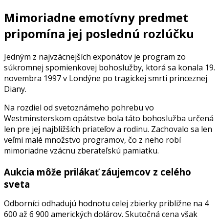
Mimoriadne emotívny predmet
pripomína jej poslednú rozlúčku
Jedným z najvzácnejších exponátov je program zo
súkromnej spomienkovej bohoslužby, ktorá sa konala 19.
novembra 1997 v Londýne po tragickej smrti princeznej
Diany.
Na rozdiel od svetoznámeho pohrebu vo
Westminsterskom opátstve bola táto bohoslužba určená
len pre jej najbližších priateľov a rodinu. Zachovalo sa len
veľmi malé množstvo programov, čo z neho robí
mimoriadne vzácnu zberateľskú pamiatku.
Aukcia môže prilákať záujemcov z celého
sveta
Odborníci odhadujú hodnotu celej zbierky približne na 4
600 až 6 900 amerických dolárov. Skutočná cena však