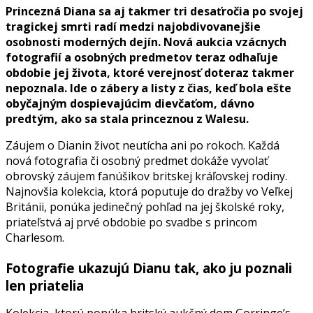
Princezná Diana sa aj takmer tri desaťročia po svojej
tragickej smrti radí medzi najobdivovanejšie
osobnosti moderných dejín. Nová aukcia vzácnych
fotografií a osobných predmetov teraz odhaľuje
obdobie jej života, ktoré verejnosť doteraz takmer
nepoznala. Ide o zábery a listy z čias, keď bola ešte
obyčajným dospievajúcim dievčaťom, dávno
predtým, ako sa stala princeznou z Walesu.
Záujem o Dianin život neutícha ani po rokoch. Každá
nová fotografia či osobný predmet dokáže vyvolať
obrovský záujem fanúšikov britskej kráľovskej rodiny.
Najnovšia kolekcia, ktorá poputuje do dražby vo Veľkej
Británii, ponúka jedinečný pohľad na jej školské roky,
priateľstvá aj prvé obdobie po svadbe s princom
Charlesom.
Fotografie ukazujú Dianu tak, ako ju poznali
len priatelia
Kolekcia, ktorú ponúka britský aukčný dom Gorringe’s,