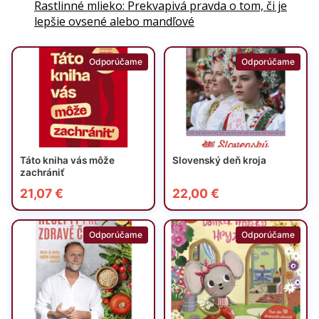
Rastlinné mlieko: Prekvapivá pravda o tom, či je
lepšie ovsené alebo mandľové