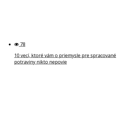
78
10 vecí, ktoré vám o priemysle pre spracované
potraviny nikto nepovie