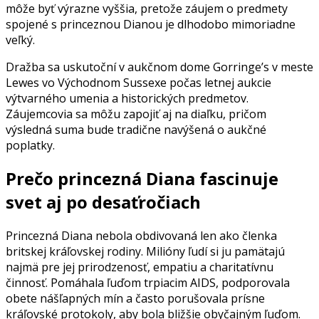
môže byť výrazne vyššia, pretože záujem o predmety
spojené s princeznou Dianou je dlhodobo mimoriadne
veľký.
Dražba sa uskutoční v aukčnom dome Gorringe’s v meste
Lewes vo Východnom Sussexe počas letnej aukcie
výtvarného umenia a historických predmetov.
Záujemcovia sa môžu zapojiť aj na diaľku, pričom
výsledná suma bude tradične navýšená o aukčné
poplatky.
Prečo princezná Diana fascinuje
svet aj po desaťročiach
Princezná Diana nebola obdivovaná len ako členka
britskej kráľovskej rodiny. Milióny ľudí si ju pamätajú
najmä pre jej prirodzenosť, empatiu a charitatívnu
činnosť. Pomáhala ľuďom trpiacim AIDS, podporovala
obete nášľapných mín a často porušovala prísne
kráľovské protokoly, aby bola bližšie obyčajným ľuďom.