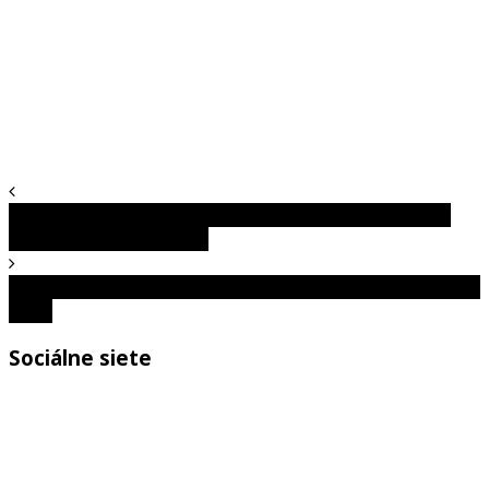
Život z hlbín vesmíru: Prečo experti už neveria, že sme
vznikli „od nuly“ na Zemi
Technológie, ktoré menia moderné zbrane a tvár budúcej
vojny
Sociálne siete