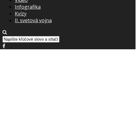
Infografika
Kvízy
II. svetová vojna