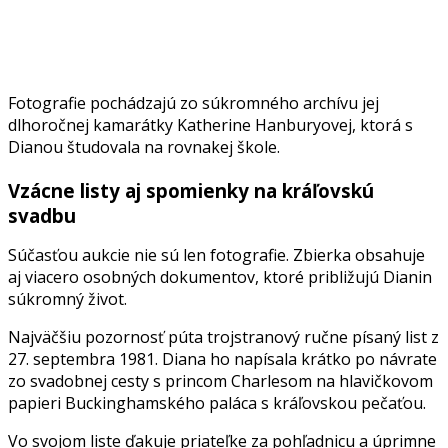
Fotografie pochádzajú zo súkromného archívu jej
dlhoročnej kamarátky Katherine Hanburyovej, ktorá s
Dianou študovala na rovnakej škole.
Vzácne listy aj spomienky na kráľovskú
svadbu
Súčasťou aukcie nie sú len fotografie. Zbierka obsahuje
aj viacero osobných dokumentov, ktoré približujú Dianin
súkromný život.
Najväčšiu pozornosť púta trojstranový ručne písaný list z
27. septembra 1981. Diana ho napísala krátko po návrate
zo svadobnej cesty s princom Charlesom na hlavičkovom
papieri Buckinghamského paláca s kráľovskou pečaťou.
Vo svojom liste ďakuje priateľke za pohľadnicu a úprimne