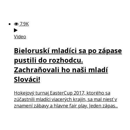
7.9K
Video
Bieloruskí mladíci sa po zápase
pustili do rozhodcu.
Zachraňovali ho naši mladí
Slováci!
Hokejový turnaj EasterCup 2017, ktorého sa
zúčastnili mladíci viacerých krajín, sa mal niesť v
znamení zábavy a hlavne fair play. Jeden zápas...