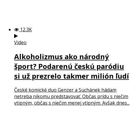
12.3K
Video
Alkoholizmus ako národný
šport? Podarenú českú paródiu
si už prezrelo takmer milión ľudí
České komické duo Genzer a Suchánek hádam
netreba nikomu predstavovať. Občas prídu s niečim
vtipným, občas s niečim menej vtipným. Avšak dnes...