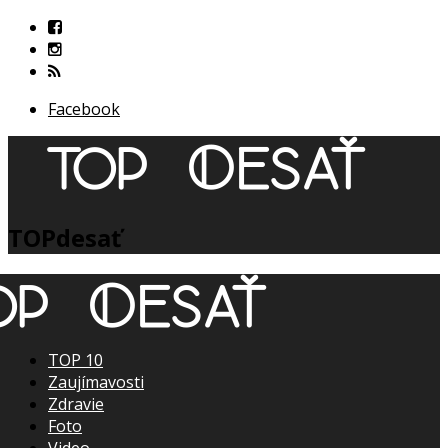
Facebook
TOPdesať
TOP 10
Zaujímavosti
Zdravie
Foto
Video