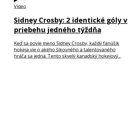
Video
Sidney Crosby: 2 identické góly v
priebehu jedného týždňa
Keď sa povie meno Sidney Crosby, každý fanúšik
hokeja vie o akého šikovného a talentovaného
hráča sa jedná. Tento skvelý kanadský hokejový...