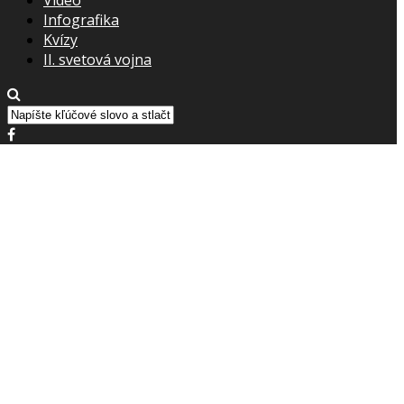
Infografika
Kvízy
II. svetová vojna