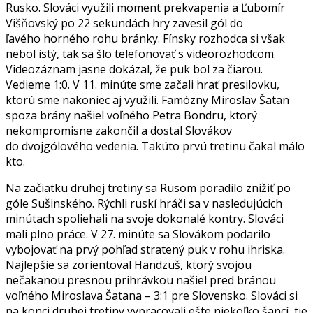
Rusko. Slováci využili moment prekvapenia a Ľubomír
Višňovský po 22 sekundách hry zavesil gól do
ľavého horného rohu bránky. Fínsky rozhodca si však
nebol istý, tak sa šlo telefonovať s videorozhodcom.
Videozáznam jasne dokázal, že puk bol za čiarou.
Vedieme 1:0. V 11. minúte sme začali hrať presilovku,
ktorú sme nakoniec aj využili. Famózny Miroslav Šatan
spoza brány našiel voľného Petra Bondru, ktorý
nekompromisne zakončil a dostal Slovákov
do dvojgólového vedenia. Takúto prvú tretinu čakal málo
kto.
Na začiatku druhej tretiny sa Rusom poradilo znížiť po
góle Sušinského. Rýchli ruskí hráči sa v nasledujúcich
minútach spoliehali na svoje dokonalé kontry. Slováci
mali plno práce. V 27. minúte sa Slovákom podarilo
vybojovať na prvý pohľad stratený puk v rohu ihriska.
Najlepšie sa zorientoval Handzuš, ktorý svojou
nečakanou presnou prihrávkou našiel pred bránou
voľného Miroslava Šatana – 3:1 pre Slovensko. Slováci si
na konci druhej tretiny vypracovali ešte niekoľko šancí, tie