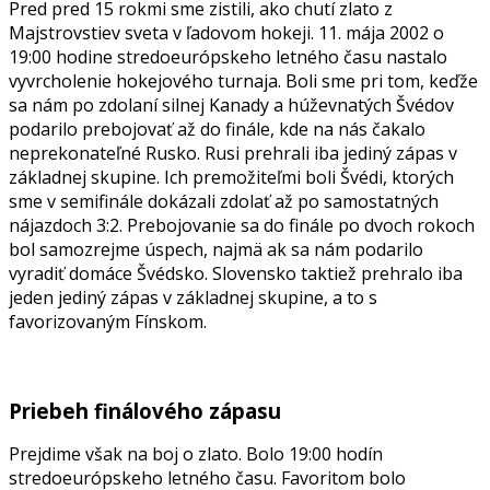
Pred pred 15 rokmi sme zistili, ako chutí zlato z
Majstrovstiev sveta v ľadovom hokeji. 11. mája 2002 o
19:00 hodine stredoeurópskeho letného času nastalo
vyvrcholenie hokejového turnaja. Boli sme pri tom, keďže
sa nám po zdolaní silnej Kanady a húževnatých Švédov
podarilo prebojovať až do finále, kde na nás čakalo
neprekonateľné Rusko. Rusi prehrali iba jediný zápas v
základnej skupine. Ich premožiteľmi boli Švédi, ktorých
sme v semifinále dokázali zdolať až po samostatných
nájazdoch 3:2. Prebojovanie sa do finále po dvoch rokoch
bol samozrejme úspech, najmä ak sa nám podarilo
vyradiť domáce Švédsko. Slovensko taktiež prehralo iba
jeden jediný zápas v základnej skupine, a to s
favorizovaným Fínskom.
Priebeh finálového zápasu
Prejdime však na boj o zlato. Bolo 19:00 hodín
stredoeurópskeho letného času. Favoritom bolo