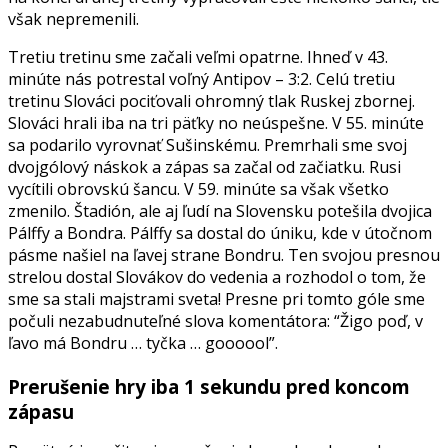
však nepremenili.
Tretiu tretinu sme začali veľmi opatrne. Ihneď v 43.
minúte nás potrestal voľný Antipov – 3:2. Celú tretiu
tretinu Slováci pociťovali ohromný tlak Ruskej zbornej.
Slováci hrali iba na tri päťky no neúspešne. V 55. minúte
sa podarilo vyrovnať Sušinskému. Premrhali sme svoj
dvojgólový náskok a zápas sa začal od začiatku. Rusi
vycítili obrovskú šancu. V 59. minúte sa však všetko
zmenilo. Štadión, ale aj ľudí na Slovensku potešila dvojica
Pálffy a Bondra. Pálffy sa dostal do úniku, kde v útočnom
pásme našiel na ľavej strane Bondru. Ten svojou presnou
strelou dostal Slovákov do vedenia a rozhodol o tom, že
sme sa stali majstrami sveta! Presne pri tomto góle sme
počuli nezabudnuteľné slova komentátora: “Žigo poď, v
ľavo má Bondru … tyčka … goooool”.
Prerušenie hry iba 1 sekundu pred koncom
zápasu