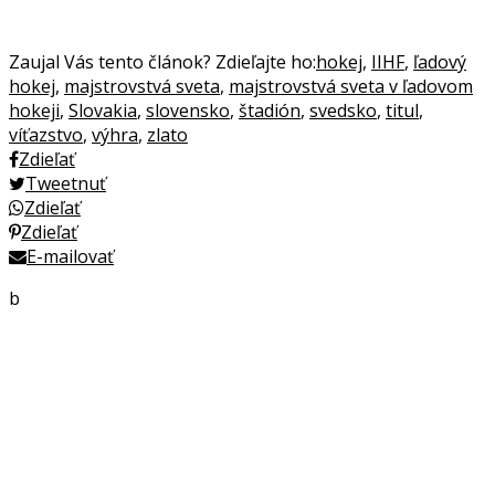
Zaujal Vás tento článok? Zdieľajte ho:
hokej
,
IIHF
,
ľadový
hokej
,
majstrovstvá sveta
,
majstrovstvá sveta v ľadovom
hokeji
,
Slovakia
,
slovensko
,
štadión
,
svedsko
,
titul
,
víťazstvo
,
výhra
,
zlato
Zdieľať
Tweetnuť
Zdieľať
Zdieľať
E-mailovať
b