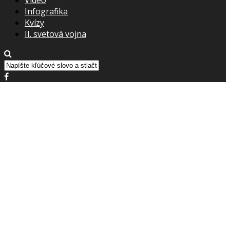
Infografika
Kvízy
II. svetová vojna