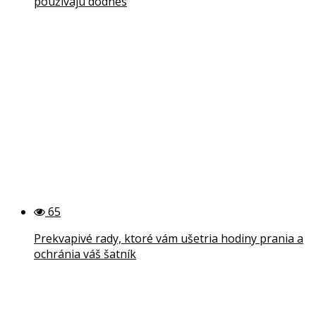
používajú dodnes
65
Prekvapivé rady, ktoré vám ušetria hodiny prania a
ochránia váš šatník