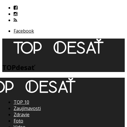
Facebook
TOPdesať
TOP 10
Zaujímavosti
Zdravie
Foto
Video