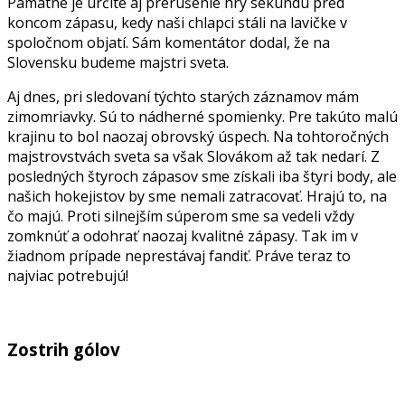
Pamätné je určite aj prerušenie hry sekundu pred
koncom zápasu, kedy naši chlapci stáli na lavičke v
spoločnom objatí. Sám komentátor dodal, že na
Slovensku budeme majstri sveta.
Aj dnes, pri sledovaní týchto starých záznamov mám
zimomriavky. Sú to nádherné spomienky. Pre takúto malú
krajinu to bol naozaj obrovský úspech. Na tohtoročných
majstrovstvách sveta sa však Slovákom až tak nedarí. Z
posledných štyroch zápasov sme získali iba štyri body, ale
našich hokejistov by sme nemali zatracovať. Hrajú to, na
čo majú. Proti silnejším súperom sme sa vedeli vždy
zomknúť a odohrať naozaj kvalitné zápasy. Tak im v
žiadnom prípade neprestávaj fandiť. Práve teraz to
najviac potrebujú!
Zostrih gólov