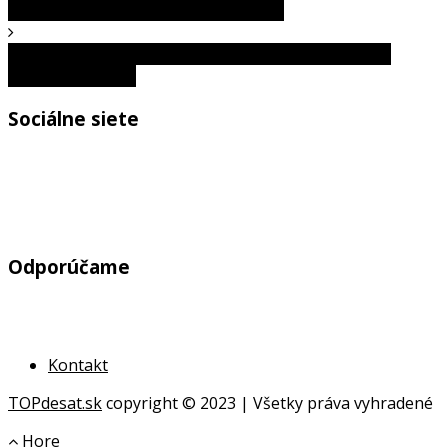
parašutistky do elektrického vedenia
Queen’s Bath: Jedno z najnebezpečnejších miest na
kúpanie na svete
Sociálne siete
Odporúčame
Kontakt
TOPdesat.sk
copyright © 2023 | Všetky práva vyhradené
Hore