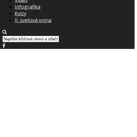
Infografika
Kvízy
II. svetová vojna