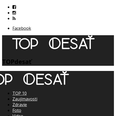
Facebook
TOPdesať
TOP 10
Zaujímavosti
Zdravie
Foto
Video