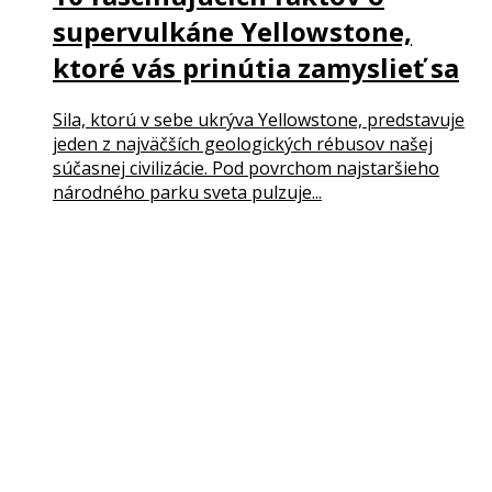
supervulkáne Yellowstone,
ktoré vás prinútia zamyslieť sa
Sila, ktorú v sebe ukrýva Yellowstone, predstavuje
jeden z najväčších geologických rébusov našej
súčasnej civilizácie. Pod povrchom najstaršieho
národného parku sveta pulzuje...