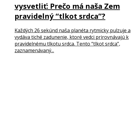
vysvetliť: Prečo má naša Zem
pravidelný “tlkot srdca”?
Každých 26 sekúnd naša planéta rytmicky pulzuje a
vydáva tiché zadunenie, ktoré vedci prirovnávajú k
pravidelnému tlkotu srdca. Tento “tlkot srdca”,
zaznamenávaný...