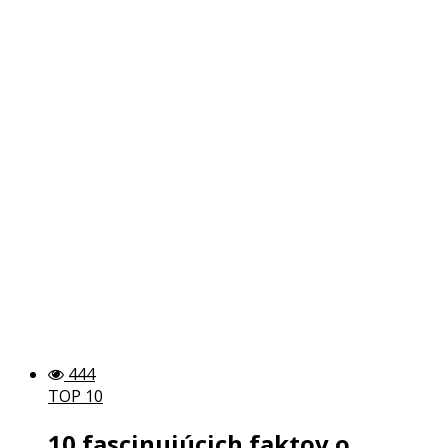
444
TOP 10
10 fascinujúcich faktov o