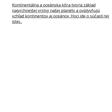
Kontinentálna a oceánska kôra tvoria základ
najvrchnejšej vrstvy našej planéty a ovplyvňujú
vzhľad kontinentov aj oceánov. Hoci ide o súčasti tej
istej...