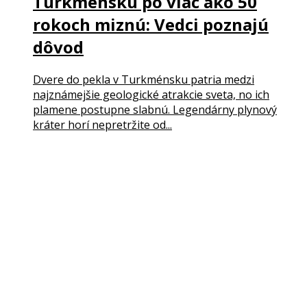
Turkménsku po viac ako 50
rokoch miznú: Vedci poznajú
dôvod
Dvere do pekla v Turkménsku patria medzi
najznámejšie geologické atrakcie sveta, no ich
plamene postupne slabnú. Legendárny plynový
kráter horí nepretržite od...