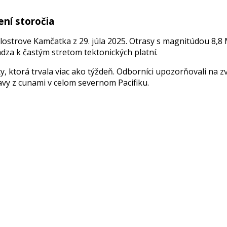
ení storočia
trove Kamčatka z 29. júla 2025. Otrasy s magnitúdou 8,8 Mw
za k častým stretom tektonických platní.
y, ktorá trvala viac ako týždeň. Odborníci upozorňovali na 
bavy z cunami v celom severnom Pacifiku.