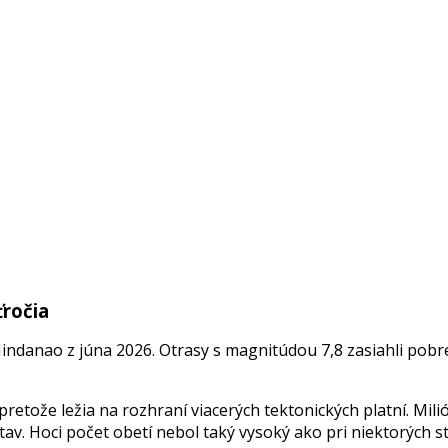
ťročia
indanao z júna 2026. Otrasy s magnitúdou 7,8 zasiahli pobre
a, pretože ležia na rozhraní viacerých tektonických platní. M
tav. Hoci počet obetí nebol taký vysoký ako pri niektorých 