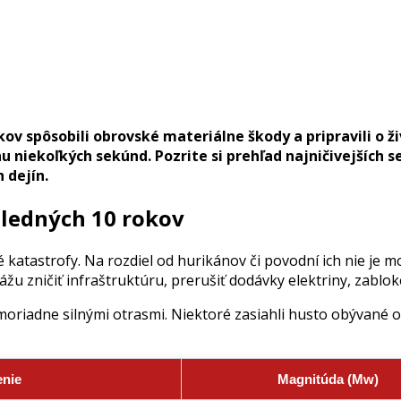
 spôsobili obrovské materiálne škody a pripravili o živo
u niekoľkých sekúnd. Pozrite si prehľad najničivejších s
 dejín.
sledných 10 rokov
 katastrofy. Na rozdiel od hurikánov či povodní ich nie je 
u zničiť infraštruktúru, prerušiť dodávky elektriny, zablok
iadne silnými otrasmi. Niektoré zasiahli husto obývané obl
enie
Magnitúda (Mw)