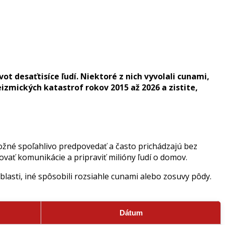
t desaťtisíce ľudí. Niektoré z nich vyvolali cunami,
eizmických katastrof rokov 2015 až 2026 a zistite,
možné spoľahlivo predpovedať a často prichádzajú bez
ovať komunikácie a pripraviť milióny ľudí o domov.
asti, iné spôsobili rozsiahle cunami alebo zosuvy pôdy.
Dátum