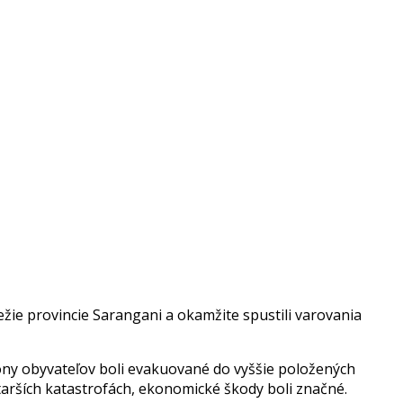
žie provincie Sarangani a okamžite spustili varovania
ilióny obyvateľov boli evakuované do vyššie položených
starších katastrofách, ekonomické škody boli značné.