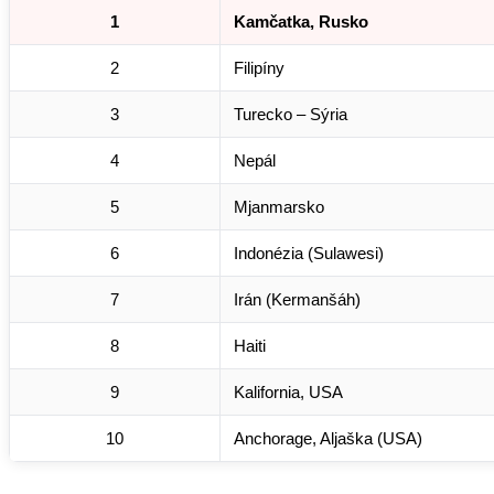
1
Kamčatka, Rusko
2
Filipíny
3
Turecko – Sýria
4
Nepál
5
Mjanmarsko
6
Indonézia (Sulawesi)
7
Irán (Kermanšáh)
8
Haiti
9
Kalifornia, USA
10
Anchorage, Aljaška (USA)