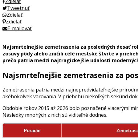
Zdieľať
Tweetnuť
Zdieľať
Zdieľať
E-mailovať
Najsmrteľnejšie zemetrasenia za posledných desať rokov
zosuvy pôdy alebo zničili celé mestské štvrte v priebeh
prečo patria medzi najtragickejšie udalosti moderných
Najsmrteľnejšie zemetrasenia za po
Zemetrasenia patria medzi najnepredvídateľnejšie prírodné
akéhokoľvek varovania. V priebehu niekoľkých sekúnd dokáž
Obdobie rokov 2015 až 2026 bolo poznačené viacerými mimor
Následky mnohých z nich sú viditeľné dodnes.
Poradie
Zemetras