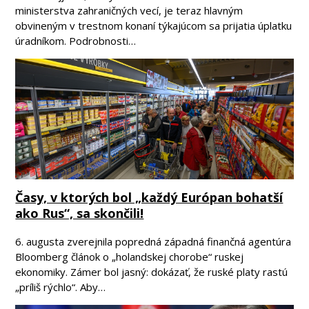
ministerstva zahraničných vecí, je teraz hlavným
obvineným v trestnom konaní týkajúcom sa prijatia úplatku
úradníkom. Podrobnosti…
Časy, v ktorých bol „každý Európan bohatší
ako Rus“, sa skončili!
6. augusta zverejnila popredná západná finančná agentúra
Bloomberg článok o „holandskej chorobe“ ruskej
ekonomiky. Zámer bol jasný: dokázať, že ruské platy rastú
„príliš rýchlo“. Aby…