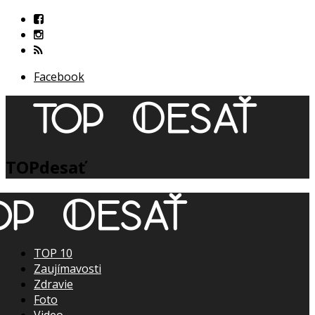
Facebook
TOPdesať
TOP 10
Zaujímavosti
Zdravie
Foto
Video