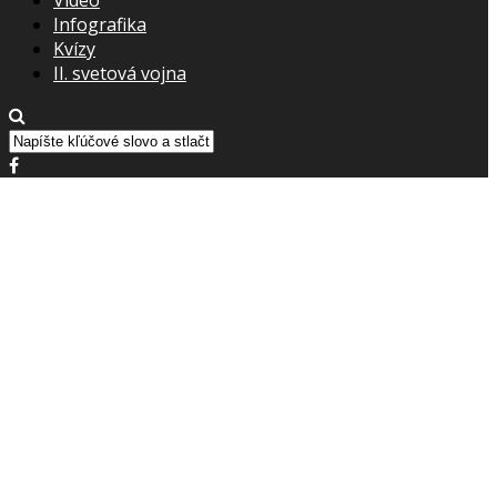
Infografika
Kvízy
II. svetová vojna