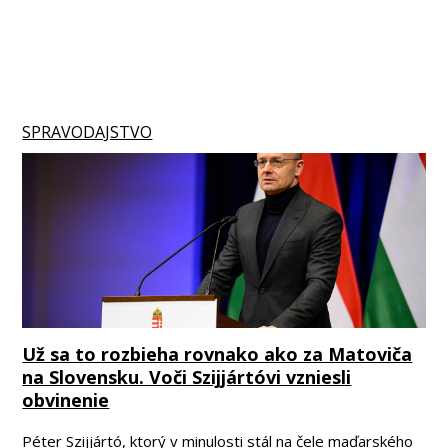
SPRAVODAJSTVO
Už sa to rozbieha rovnako ako za Matoviča
na Slovensku. Voči Szijjártóvi vzniesli
obvinenie
Péter Szijjártó, ktorý v minulosti stál na čele maďarského