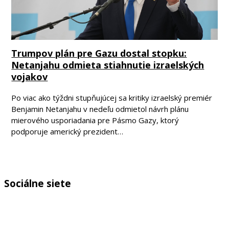
Trumpov plán pre Gazu dostal stopku:
Netanjahu odmieta stiahnutie izraelských
vojakov
Po viac ako týždni stupňujúcej sa kritiky izraelský premiér
Benjamin Netanjahu v nedeľu odmietol návrh plánu
mierového usporiadania pre Pásmo Gazy, ktorý
podporuje americký prezident…
Sociálne siete