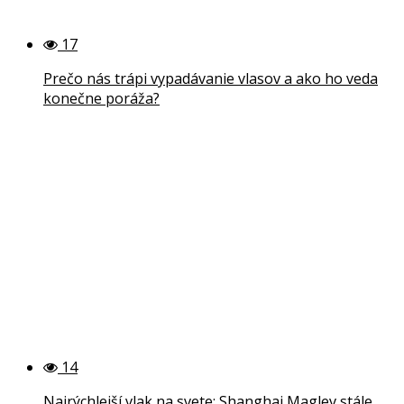
17
Prečo nás trápi vypadávanie vlasov a ako ho veda
konečne poráža?
14
Najrýchlejší vlak na svete: Shanghai Maglev stále