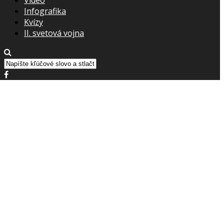
Infografika
Kvízy
II. svetová vojna