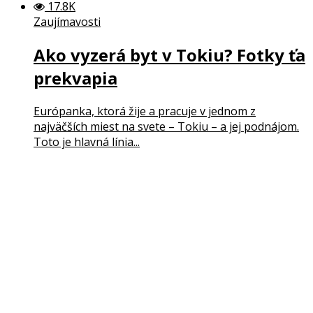
17.8K
Zaujímavosti
Ako vyzerá byt v Tokiu? Fotky ťa
prekvapia
Európanka, ktorá žije a pracuje v jednom z
najväčších miest na svete – Tokiu – a jej podnájom.
Toto je hlavná línia...