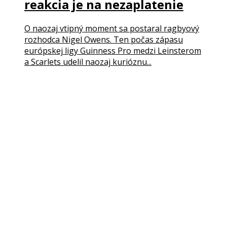
reakcia je na nezaplatenie
O naozaj vtipný moment sa postaral ragbyový
rozhodca Nigel Owens. Ten počas zápasu
európskej ligy Guinness Pro medzi Leinsterom
a Scarlets udelil naozaj kurióznu...