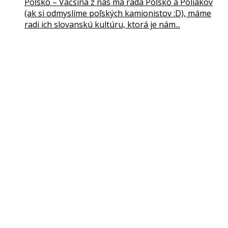
Poľsko – Väčšina z nás ma rada Poľsko a Poliakov
(ak si odmyslíme poľských kamionistov :D), máme
radi ich slovanskú kultúru, ktorá je nám...