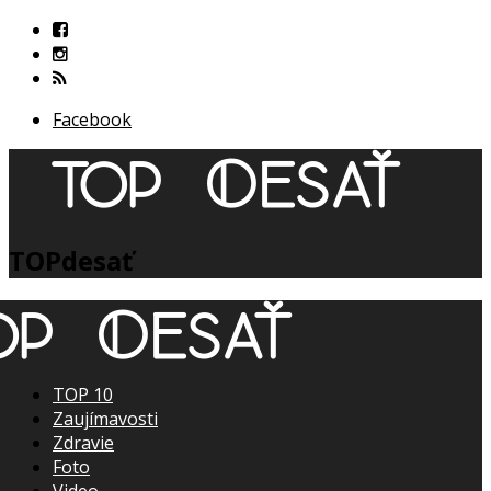
Facebook
TOPdesať
TOP 10
Zaujímavosti
Zdravie
Foto
Video