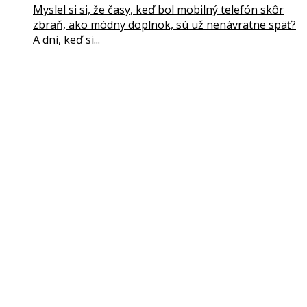
Myslel si si, že časy, keď bol mobilný telefón skôr
zbraň, ako módny doplnok, sú už nenávratne späť?
A dni, keď si...