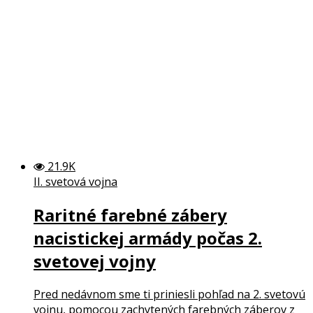
21.9K
II. svetová vojna
Raritné farebné zábery
nacistickej armády počas 2.
svetovej vojny
Pred nedávnom sme ti priniesli pohľad na 2. svetovú
vojnu, pomocou zachytených farebných záberov z