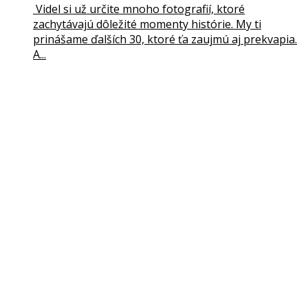
Videl si už určite mnoho fotografií, ktoré
zachytávajú dôležité momenty histórie. My ti
prinášame ďalších 30, ktoré ťa zaujmú aj prekvapia.
A...