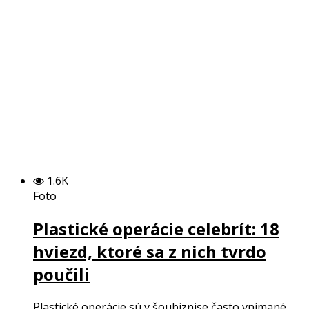
1.6K
Foto
Plastické operácie celebrít: 18
hviezd, ktoré sa z nich tvrdo
poučili
Plastické operácie sú v šoubiznise často vnímané