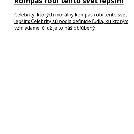
kompas robí tento svet lepším
Celebrity, ktorých morálny kompas robí tento svet
lepším: Celebrity sú podľa definície ľudia, ku ktorým
vzhliadame, či už je to náš obľúbený...