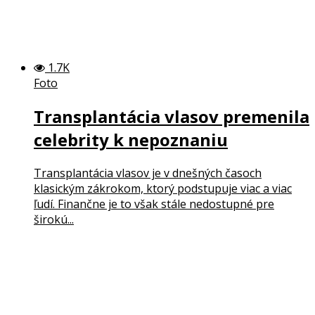
1.7K
Foto
Transplantácia vlasov premenila
celebrity k nepoznaniu
Transplantácia vlasov je v dnešných časoch
klasickým zákrokom, ktorý podstupuje viac a viac
ľudí. Finančne je to však stále nedostupné pre
širokú...