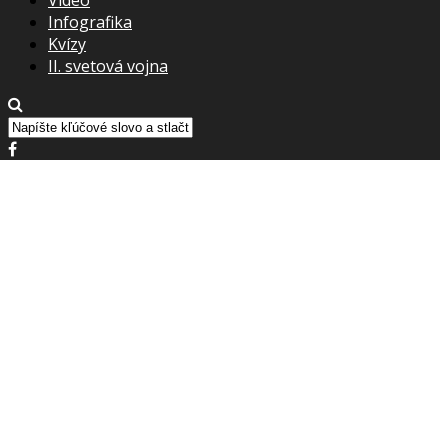
Infografika
Kvízy
II. svetová vojna