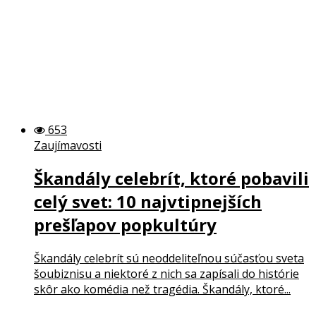
653
Zaujímavosti
Škandály celebrít, ktoré pobavili
celý svet: 10 najvtipnejších
prešľapov popkultúry
Škandály celebrít sú neoddeliteľnou súčasťou sveta
šoubiznisu a niektoré z nich sa zapísali do histórie
skôr ako komédia než tragédia. Škandály, ktoré...