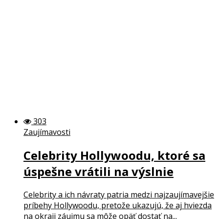
303
Zaujímavosti
Celebrity Hollywoodu, ktoré sa
úspešne vrátili na výslnie
Celebrity a ich návraty patria medzi najzaujímavejšie
príbehy Hollywoodu, pretože ukazujú, že aj hviezda
na okraji záujmu sa môže opäť dostať na...