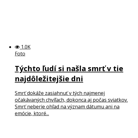
1.0K
Foto
Týchto ľudí si našla smrť v tie
najdôležitejšie dni
Smrť dokáže zasiahnuť v tých najmenej
očakávaných chvíľach, dokonca aj počas sviatkov.
Smrť neberie ohľad na význam dátumu ani na
emócie, ktoré...