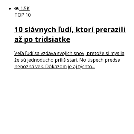
1.5K
TOP 10
10 slávnych ľudí, ktorí prerazili
až po tridsiatke
Veľa ľudí sa vzdáva svojich snov, pretože si myslia,
že sú jednoducho príliš starí. No úspech predsa
nepozná vek. Dôkazom je aj týchto...