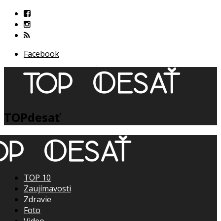
Facebook
TOPdesať
TOP 10
Zaujímavosti
Zdravie
Foto
Video