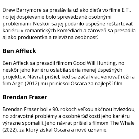
Drew Barrymore sa preslávila už ako dieťa vo filme E.T.,
no jej dospievanie bolo sprevádzané osobnými
problémami. Neskôr sa jej podarilo úspešne reštartovať
kariéru v romantických komédiách a zároveň sa presadila
aj ako producentka a televízna osobnosť.
Ben Affleck
Ben Affleck sa presadil filmom Good Will Hunting, no
neskôr jeho kariéru oslabila séria menej úspešných
projektov. Návrat prišiel, keď sa začal viac venovať réžii a
film Argo (2012) mu priniesol Oscara za najlepší film.
Brendan Fraser
Brendan Fraser bol v 90. rokoch veľkou akčnou hviezdou,
no zdravotné problémy a osobné ťažkosti jeho kariéru
výrazne spomalili. Jeho návrat prišiel s filmom The Whale
(2022), za ktorý získal Oscara a nové uznanie.