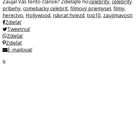
Zaujal Vás tento článok? Zdieľajte ho:
celebrity
,
celebrity
príbehy
,
comebacky celebrít
,
filmový priemysel
,
filmy
,
herectvo
,
Hollywood
,
návrat hviezd
,
top10
,
zaujímavosti
Zdieľať
Tweetnuť
Zdieľať
Zdieľať
E-mailovať
b