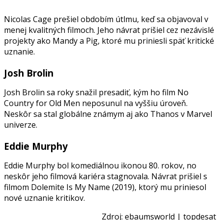
Nicolas Cage prešiel obdobím útlmu, keď sa objavoval v
menej kvalitných filmoch. Jeho návrat prišiel cez nezávislé
projekty ako Mandy a Pig, ktoré mu priniesli späť kritické
uznanie.
Josh Brolin
Josh Brolin sa roky snažil presadiť, kým ho film No
Country for Old Men neposunul na vyššiu úroveň.
Neskôr sa stal globálne známym aj ako Thanos v Marvel
univerze.
Eddie Murphy
Eddie Murphy bol komediálnou ikonou 80. rokov, no
neskôr jeho filmová kariéra stagnovala. Návrat prišiel s
filmom Dolemite Is My Name (2019), ktorý mu priniesol
nové uznanie kritikov.
Zdroj:
ebaumsworld
|
topdesat