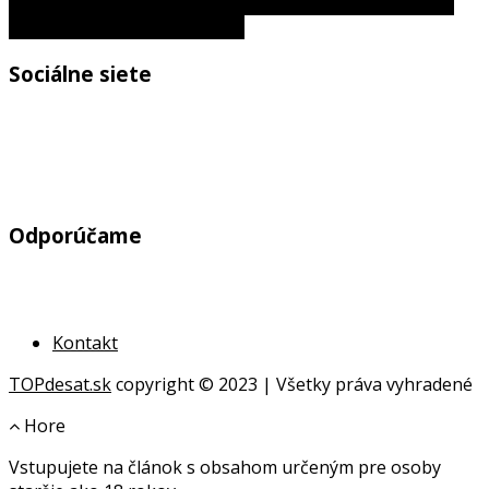
Zemepisná šírka a dĺžka: Aké sú rozdiely a ako funguje
globálny súradnicový systém
Sociálne siete
Odporúčame
Kontakt
TOPdesat.sk
copyright © 2023 | Všetky práva vyhradené
Hore
Vstupujete na článok s obsahom určeným pre osoby
online