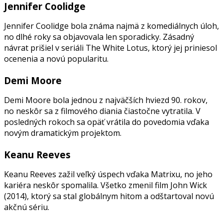
Jennifer Coolidge
Jennifer Coolidge bola známa najmä z komediálnych úloh,
no dlhé roky sa objavovala len sporadicky. Zásadný
návrat prišiel v seriáli The White Lotus, ktorý jej priniesol
ocenenia a novú popularitu.
Demi Moore
Demi Moore bola jednou z najväčších hviezd 90. rokov,
no neskôr sa z filmového diania čiastočne vytratila. V
posledných rokoch sa opäť vrátila do povedomia vďaka
novým dramatickým projektom.
Keanu Reeves
Keanu Reeves zažil veľký úspech vďaka Matrixu, no jeho
kariéra neskôr spomalila. Všetko zmenil film John Wick
(2014), ktorý sa stal globálnym hitom a odštartoval novú
akčnú sériu.