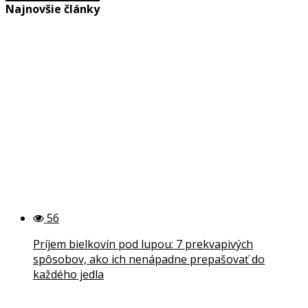
Najnovšie články
56
Príjem bielkovín pod lupou: 7 prekvapivých
spôsobov, ako ich nenápadne prepašovať do
každého jedla