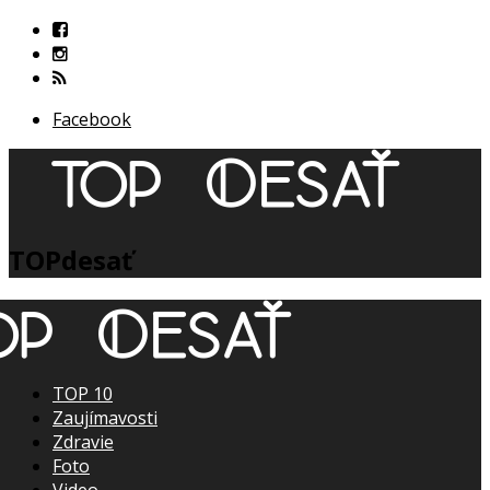
Facebook
TOPdesať
TOP 10
Zaujímavosti
Zdravie
Foto
Video