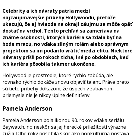
Celebrity a ich návraty patria medzi
najzaujímavejšie príbehy Hollywoodu, pretože
ukazujú, že aj hviezda na okraji záujmu sa môže opäť
dostať na vrchol. Tento prehľad sa zameriava na
známe osobnosti, ktorých kariéra sa zdala byť na
bode mrazu, no vďaka silným rolám alebo správnym
projektom sa im podarilo vrátiť medzi elitu. Niektoré
návraty prišli po rokoch ticha, iné po obdobiach, keď
ich kariéra pôsobila takmer ukončene.
Hollywood je prostredie, ktoré rýchlo zabúda, ale
rovnako rýchlo dokáže znovu objaviť talent. Práve preto
sú tieto príbehy dôkazom, že úspech v zábavnom
priemysle nie je nikdy úplne definitívny.
Pamela Anderson
Pamela Anderson bola ikonou 90. rokov vďaka seriálu
Baywatch, no neskôr sa jej herecké príležitosti výrazne
zúžili. Dlhé roky pôsobila skôr ako popkultúrna postava