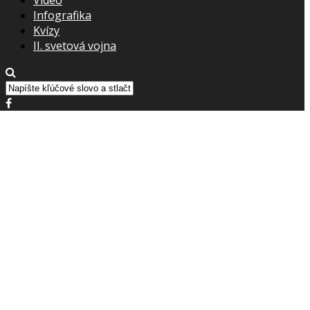
Infografika
Kvízy
II. svetová vojna