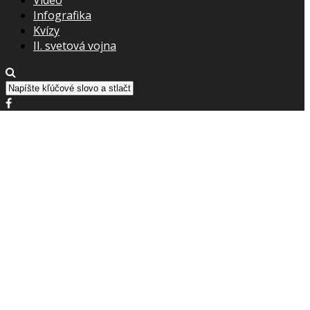
Infografika
Kvízy
II. svetová vojna