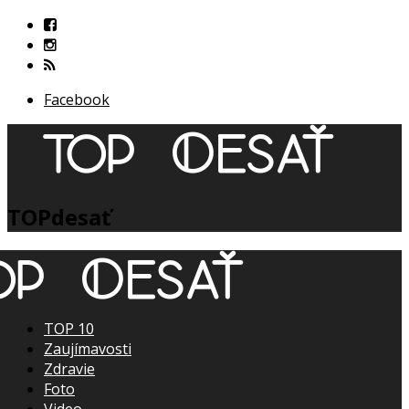
Facebook
TOPdesať
TOP 10
Zaujímavosti
Zdravie
Foto
Video