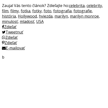
Zaujal Vás tento článok? Zdieľajte ho:
celebrita
,
celebrity
,
film
,
filmy
,
fotka
,
fotky
,
foto
,
fotografia
,
fotografie
,
história
,
Hollywood
,
hviezda
,
marilyn
,
marilyn monroe
,
minulosť
,
mladosť
,
USA
Zdieľať
Tweetnuť
Zdieľať
Zdieľať
E-mailovať
b