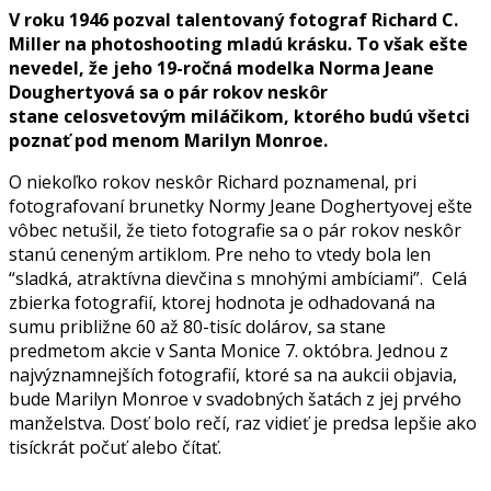
V roku 1946 pozval talentovaný fotograf Richard C.
Miller na photoshooting mladú krásku. To však ešte
nevedel, že jeho 19-ročná modelka Norma Jeane
Doughertyová sa o pár rokov neskôr
stane celosvetovým miláčikom, ktorého budú všetci
poznať pod menom Marilyn Monroe.
O niekoľko rokov neskôr Richard poznamenal, pri
fotografovaní brunetky Normy Jeane Doghertyovej ešte
vôbec netušil, že tieto fotografie sa o pár rokov neskôr
stanú ceneným artiklom. Pre neho to vtedy bola len
“sladká, atraktívna dievčina s mnohými ambíciami”. Celá
zbierka fotografií, ktorej hodnota je odhadovaná na
sumu približne 60 až 80-tisíc dolárov, sa stane
predmetom akcie v Santa Monice 7. októbra. Jednou z
najvýznamnejších fotografií, ktoré sa na aukcii objavia,
bude Marilyn Monroe v svadobných šatách z jej prvého
manželstva. Dosť bolo rečí, raz vidieť je predsa lepšie ako
tisíckrát počuť alebo čítať.