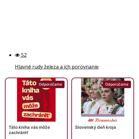
52
Hlavné rudy železa a ich porovnanie