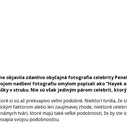
me objavila zdanlivo obyčajná fotografia celebrity Pene
ojom nadšení fotografiu omylom popísali ako “Hayek a De
ášky v struku. Nie sú však jediným párom celebrít, kto
é si sú až prekvapivo veľmi podobné. Niektorí tvrdia, že si to
ckým faktorom alebo len zaujímavej zhode, niektoré celebrit
známych tvárí, ktoré majú také veľké podobnosti, že by ste 
prekvapia svojou podobnosťou.