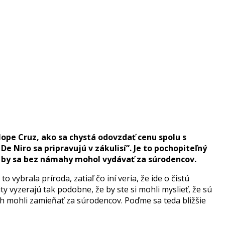
lope Cruz, ako sa chystá odovzdať cenu spolu s
 Niro sa pripravujú v zákulisí”. Je to pochopiteľný
rý by sa bez námahy mohol vydávať za súrodencov.
 vybrala príroda, zatiaľ čo iní veria, že ide o čistú
y vyzerajú tak podobne, že by ste si mohli myslieť, že sú
ich mohli zamieňať za súrodencov. Poďme sa teda bližšie