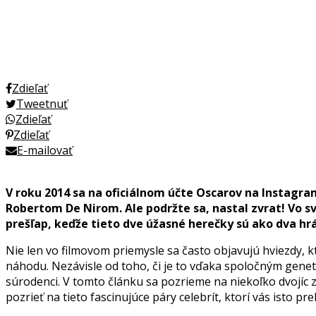
Zdieľať
Tweetnuť
Zdieľať
Zdieľať
E-mailovať
V roku 2014 sa na oficiálnom účte Oscarov na Instagra
Robertom De Nirom. Ale podržte sa, nastal zvrat! Vo sv
prešľap, keďže tieto dve úžasné herečky sú ako dva hr
Nie len vo filmovom priemysle sa často objavujú hviezdy, ktor
náhodu. Nezávisle od toho, či je to vďaka spoločným geneti
súrodenci. V tomto článku sa pozrieme na niekoľko dvojíc 
pozrieť na tieto fascinujúce páry celebrít, ktorí vás isto 