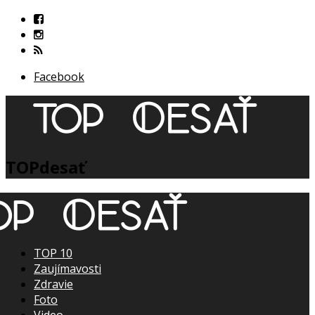
Facebook
TOPdesať
TOP 10
Zaujímavosti
Zdravie
Foto
Video