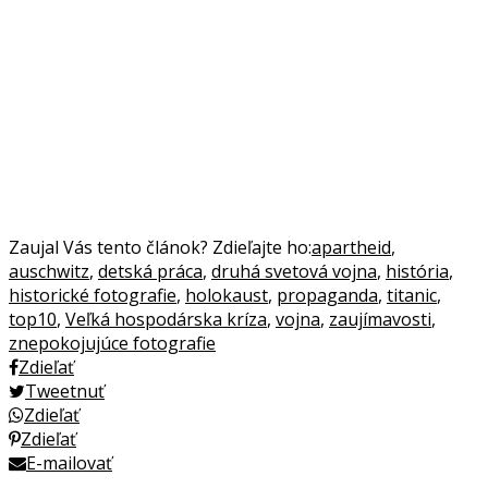
Zaujal Vás tento článok? Zdieľajte ho:
apartheid
,
auschwitz
,
detská práca
,
druhá svetová vojna
,
história
,
historické fotografie
,
holokaust
,
propaganda
,
titanic
,
top10
,
Veľká hospodárska kríza
,
vojna
,
zaujímavosti
,
znepokojujúce fotografie
Zdieľať
Tweetnuť
Zdieľať
Zdieľať
E-mailovať