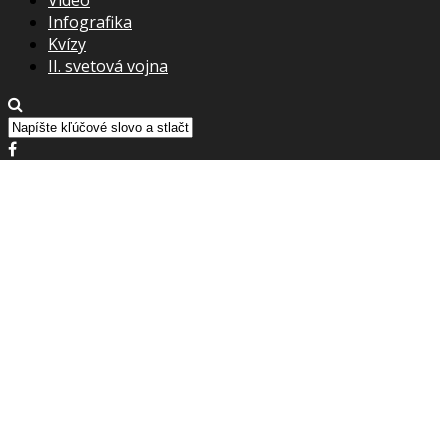
Infografika
Kvízy
II. svetová vojna