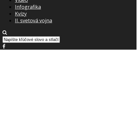
Infografika
Kvízy
II. svetová vojna