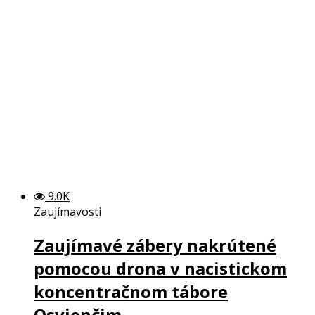
9.0K
Zaujímavosti
Zaujímavé zábery nakrútené
pomocou drona v nacistickom
koncentračnom tábore
Osvienčim