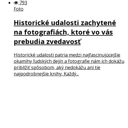
793
Foto
Historické udalosti zachytené
na fotografiách, ktoré vo vás
prebudia zvedavosť
Historické udalosti patria medzi najfascinujúcejšie
okamihy ľudských dejín a fotografie nám ich dokážu
priblížiť spôsobom, aký nedokážu ani tie
najpodrobnejšie knihy. Každý...