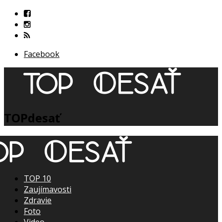
Facebook
TOPdesať
TOP 10
Zaujímavosti
Zdravie
Foto
Video