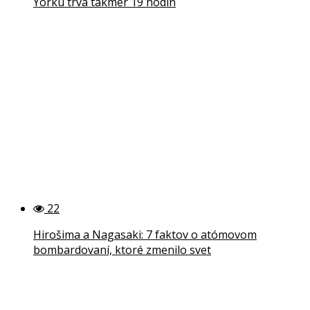
Yorku trvá takmer 19 hodín
22
Hirošima a Nagasaki: 7 faktov o atómovom
bombardovaní, ktoré zmenilo svet