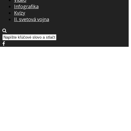
Infografika
Kvízy
II. svetová vojna