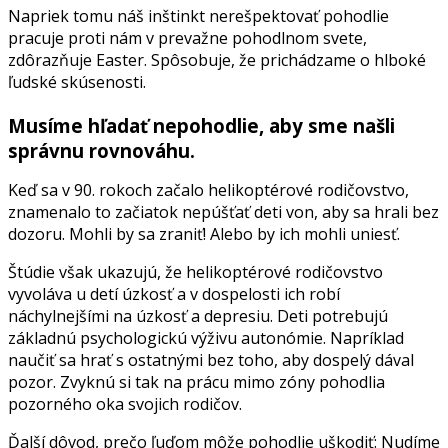
Napriek tomu náš inštinkt nerešpektovať pohodlie
pracuje proti nám v prevažne pohodlnom svete,
zdôrazňuje Easter. Spôsobuje, že prichádzame o hlboké
ľudské skúsenosti.
Musíme hľadať nepohodlie, aby sme našli
správnu rovnováhu.
Keď sa v 90. rokoch začalo helikoptérové rodičovstvo,
znamenalo to začiatok nepúšťať deti von, aby sa hrali bez
dozoru. Mohli by sa zraniť! Alebo by ich mohli uniesť.
Štúdie však ukazujú, že helikoptérové rodičovstvo
vyvoláva u detí úzkosť a v dospelosti ich robí
náchylnejšími na úzkosť a depresiu. Deti potrebujú
základnú psychologickú výživu autonómie. Napríklad
naučiť sa hrať s ostatnými bez toho, aby dospelý dával
pozor. Zvyknú si tak na prácu mimo zóny pohodlia
pozorného oka svojich rodičov.
Ďalší dôvod, prečo ľuďom môže pohodlie uškodiť: Nudíme