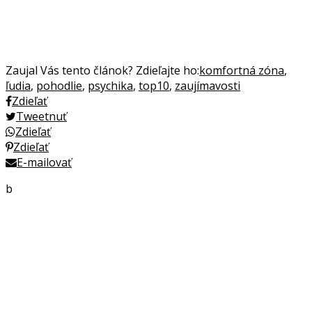
Zaujal Vás tento článok? Zdieľajte ho:
komfortná zóna
,
ľudia
,
pohodlie
,
psychika
,
top10
,
zaujímavosti
Zdieľať
Tweetnuť
Zdieľať
Zdieľať
E-mailovať
b