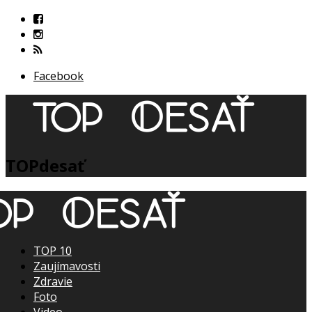
Facebook
TOPdesať
TOP 10
Zaujímavosti
Zdravie
Foto
Video