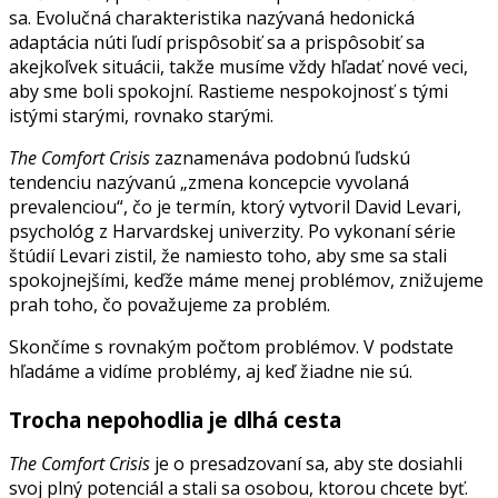
sa. Evolučná charakteristika nazývaná hedonická
adaptácia núti ľudí prispôsobiť sa a prispôsobiť sa
akejkoľvek situácii, takže musíme vždy hľadať nové veci,
aby sme boli spokojní. Rastieme nespokojnosť s tými
istými starými, rovnako starými.
The Comfort Crisis
zaznamenáva podobnú ľudskú
tendenciu nazývanú „zmena koncepcie vyvolaná
prevalenciou“, čo je termín, ktorý vytvoril David Levari,
psychológ z Harvardskej univerzity. Po vykonaní série
štúdií Levari zistil, že namiesto toho, aby sme sa stali
spokojnejšími, keďže máme menej problémov, znižujeme
prah toho, čo považujeme za problém.
Skončíme s rovnakým počtom problémov. V podstate
hľadáme a vidíme problémy, aj keď žiadne nie sú.
Trocha nepohodlia je dlhá cesta
The Comfort Crisis
je o presadzovaní sa, aby ste dosiahli
svoj plný potenciál a stali sa osobou, ktorou chcete byť.