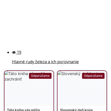
19
Hlavné rudy železa a ich porovnanie