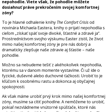
nepohodlie. Viete však, že pohodlie môžete
dosiahnuť práve prekročením svojej komfortnej
zóny?
To je hlavné odhalenie knihy
The Comfort Crisis
od
novinára Michaela Eastera, knihy o prijatí nepohodlia s
cieľom „získať späť svoje divoké, šťastné a zdravé ja“.
Prostredníctvom svojho výskumu Easter zistil, že život
mimo našej komfortnej zóny je pre nás dobrý a
dramaticky zlepšuje naše zdravie aj šťastie – naše
pohodlie.
Možno sa nebudeme tešiť z akéhokoľvek nepohodlia,
ktorému sa v danom momente vystavíme. Či už ide o
fyzické, duševné alebo duchovné ťažkosti. Urobiť to je
kľúčom k osobnému rastu a dokonca aj obyčajnej
spokojnosti.
Ak však máme urobiť prvý krok mimo našej komfortnej
zóny, musíme sa cítiť pohodlne. A nemôžeme to urobiť,
pokiaľ nezvládneme vnútorné spúšťače, ktoré nás