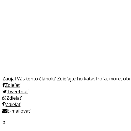
Zaujal Vás tento článok? Zdieľajte ho:
katastrofa
,
more
,
obr
Zdieľať
Tweetnuť
Zdieľať
Zdieľať
E-mailovať
b