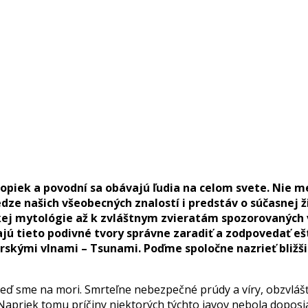
sopiek a povodní sa obávajú ľudia na celom svete. Nie 
e našich všeobecných znalostí i predstáv o súčasnej živ
kej mytológie až k zvláštnym zvieratám spozorovaných 
jú tieto podivné tvory správne zaradiť a zodpovedať ešt
rskými vlnami – Tsunami. Poďme spoločne nazrieť bližšie 
eď sme na mori. Smrteľne nebezpečné prúdy a víry, obzvlášť 
 Napriek tomu príčiny niektorých týchto javov nebola doposi