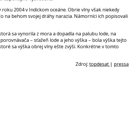
 roku 2004 v Indickom oceáne. Obrie vlny však niekedy
 čo na behom svojej dráhy narazia. Námorníci ich popisovali
ktorá sa vynorila z mora a dopadla na palubu lode, na
 porovnávača – sťažeň lode a jeho výška – bola výška tejto
oré sa výška obrej vlny ešte zvýši. Konkrétne v tomto
Zdroj:
topdesat
|
pressa