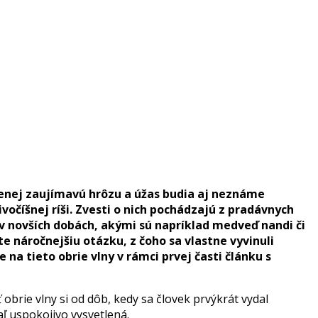
menej zaujímavú hrôzu a úžas budia aj neznáme
očíšnej ríši. Zvesti o nich pochádzajú z pradávnych
v novších dobách, akými sú napríklad medveď nandi či
e náročnejšiu otázku, z čoho sa vlastne vyvinuli
na tieto obrie vlny v rámci prvej časti článku s
obrie vlny si od dôb, kedy sa človek prvýkrát vydal
aľ uspokojivo vysvetlená.