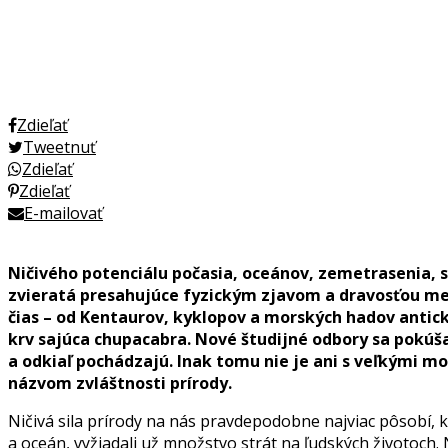
Zdieľať
Tweetnuť
Zdieľať
Zdieľať
E-mailovať
Ničivého potenciálu počasia, oceánov, zemetrasenia, 
zvieratá presahujúce fyzickým zjavom a dravosťou medz
čias – od Kentaurov, kyklopov a morských hadov antic
krv sajúca chupacabra. Nové študijné odbory sa pokúša
a odkiaľ pochádzajú. Inak tomu nie je ani s veľkými mo
názvom zvláštnosti prírody.
Ničivá sila prírody na nás pravdepodobne najviac pôsobí, k
a oceán, vyžiadali už množstvo strát na ľudských životoch.