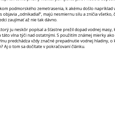
edkom podmorského zemetrasenia, k akému došlo napríklad v
s objavia „odnikadiaľ“, majú nesmiernu silu a zničia všetko,
edci zaujímať až nie tak dávno.
torý ju neskôr popísal a šťastne prežil dopad vodnej masy, 
 táto vlna týči nad ostatnými. S použitím známej mierky ako
nu predchádza vždy značné prepadnutie vodnej hladiny, o kt
n? Aj o tom sa dočítate v pokračovaní článku.