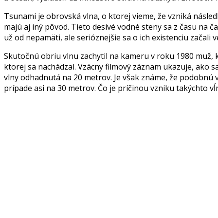
Tsunami je obrovská vlna, o ktorej vieme, že vzniká násl
majú aj iný pôvod. Tieto desivé vodné steny sa z času na ča
už od nepamäti, ale serióznejšie sa o ich existenciu začali v
Skutočnú obriu vlnu zachytil na kameru v roku 1980 muž, k
ktorej sa nachádzal. Vzácny filmový záznam ukazuje, ako sa
vlny odhadnutá na 20 metrov. Je však známe, že podobnú vl
prípade asi na 30 metrov. Čo je príčinou vzniku takýchto vĺ