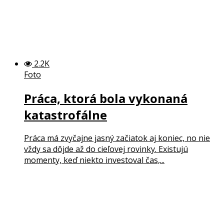
2.2K
Foto
Práca, ktorá bola vykonaná
katastrofálne
Práca má zvyčajne jasný začiatok aj koniec, no nie
vždy sa dôjde až do cieľovej rovinky. Existujú
momenty, keď niekto investoval čas,...