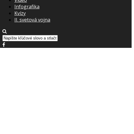
Infografika
Kvízy
II. svetová vojna