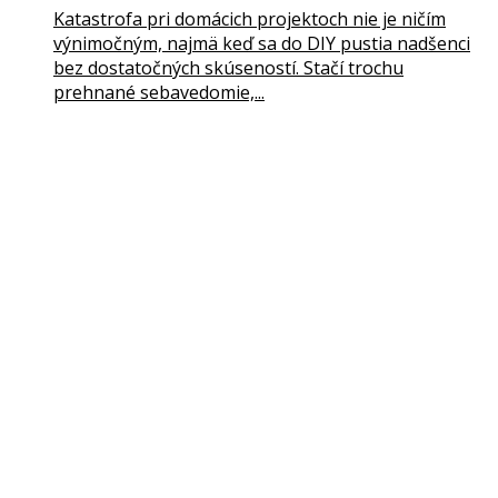
Katastrofa pri domácich projektoch nie je ničím
výnimočným, najmä keď sa do DIY pustia nadšenci
bez dostatočných skúseností. Stačí trochu
prehnané sebavedomie,...