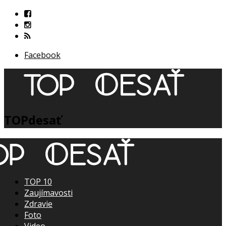
Facebook
TOPdesať
TOP 10
Zaujímavosti
Zdravie
Foto
Video