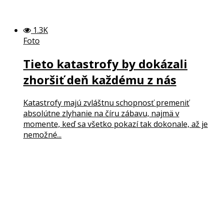
1.3K
Foto
Tieto katastrofy by dokázali
zhoršiť deň každému z nás
Katastrofy majú zvláštnu schopnosť premeniť
absolútne zlyhanie na číru zábavu, najmä v
momente, keď sa všetko pokazí tak dokonale, až je
nemožné...