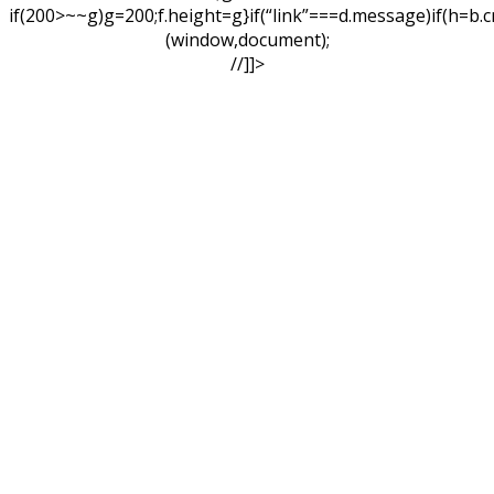
if(200>~~g)g=200;f.height=g}if(“link”===d.message)if(h=b.c
(window,document);
//]]>