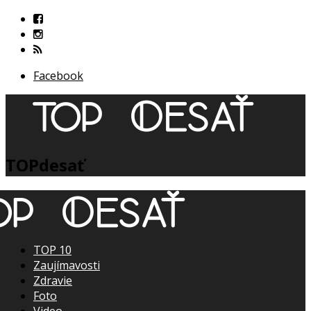
Facebook
TOPdesať
TOP 10
Zaujímavosti
Zdravie
Foto
Video