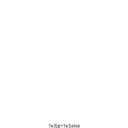
1e3)g=1e3;else