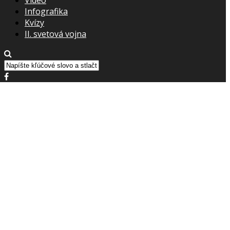
Infografika
Kvízy
II. svetová vojna