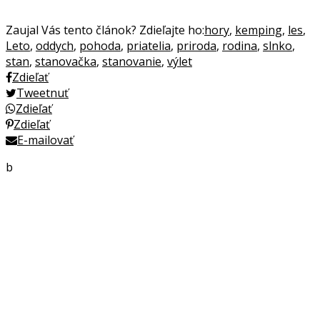
Zaujal Vás tento článok? Zdieľajte ho:
hory
,
kemping
,
les
,
Leto
,
oddych
,
pohoda
,
priatelia
,
priroda
,
rodina
,
slnko
,
stan
,
stanovačka
,
stanovanie
,
výlet
Zdieľať
Tweetnuť
Zdieľať
Zdieľať
E-mailovať
b