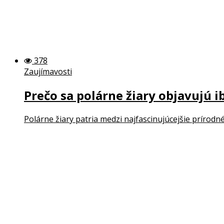
378
Zaujímavosti
Prečo sa polárne žiary objavujú 
Polárne žiary patria medzi najfascinujúcejšie prírodn