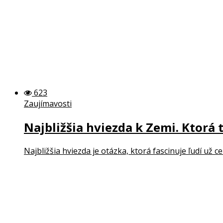
623
Zaujímavosti
Najbližšia hviezda k Zemi. Ktorá 
Najbližšia hviezda je otázka, ktorá fascinuje ľudí už ce