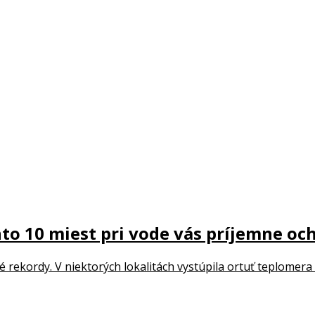
to 10 miest pri vode vás príjemne och
 rekordy. V niektorých lokalitách vystúpila ortuť teplomera 