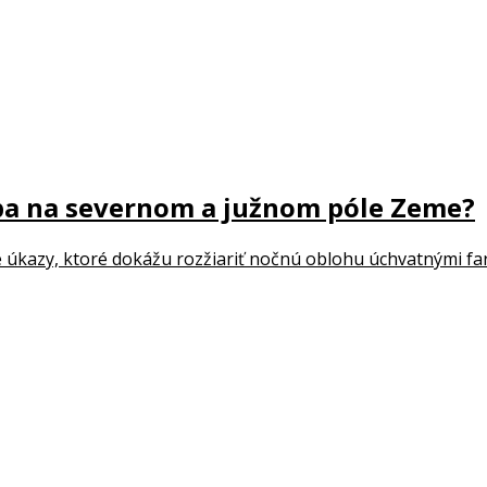
iba na severnom a južnom póle Zeme?
é úkazy, ktoré dokážu rozžiariť nočnú oblohu úchvatnými farb