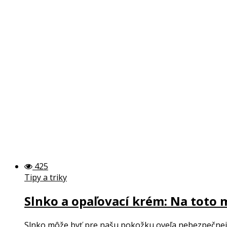
425
Tipy a triky
Slnko a opaľovací krém: Na toto 
Slnko môže byť pre našu pokožku oveľa nebezpečnejši