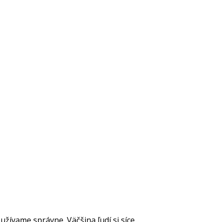
vame správne. Väčšina ľudí si síce...