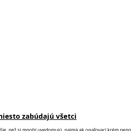
miesto zabúdajú všetci
e, než si mnohí uvedomujú, najmä ak opaľovací krém nepouží