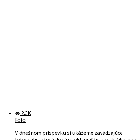
2.3K
Foto
V dnešnom príspevku si ukážeme zavádzajúce
fotografie, ktoré dokážu oklamať tvoj zrak. Myslíš si,