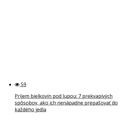
59
Príjem bielkovín pod lupou: 7 prekvapivých
spôsobov, ako ich nenápadne prepašovať do
každého jedla