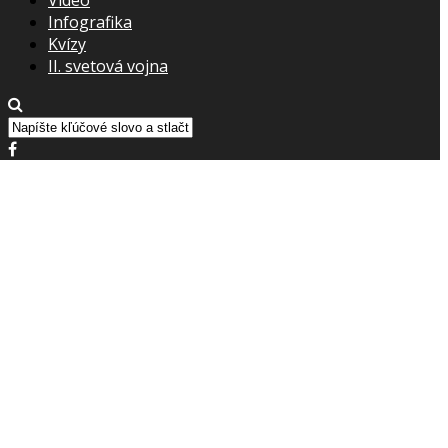
Infografika
Kvízy
II. svetová vojna