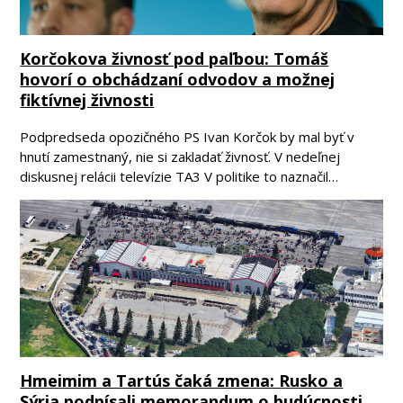
Korčokova živnosť pod paľbou: Tomáš
hovorí o obchádzaní odvodov a možnej
fiktívnej živnosti
Podpredseda opozičného PS Ivan Korčok by mal byť v
hnutí zamestnaný, nie si zakladať živnosť. V nedeľnej
diskusnej relácii televízie TA3 V politike to naznačil…
Hmeimim a Tartús čaká zmena: Rusko a
Sýria podpísali memorandum o budúcnosti