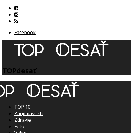
Facebook
TOPdesať
TOP 10
Zaujímavosti
Zdravie
Foto
Video