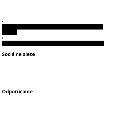
Na japonské ryžové polia zaútočili obrovské slamené
zvieratá
Neočakávané fotografie, ktoré sú jednoducho úžasné
Sociálne siete
Odporúčame