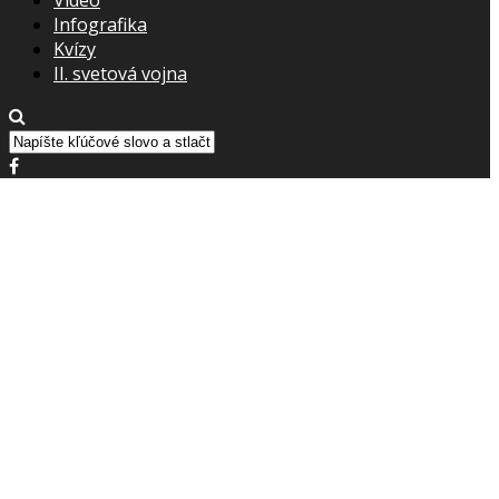
Infografika
Kvízy
II. svetová vojna