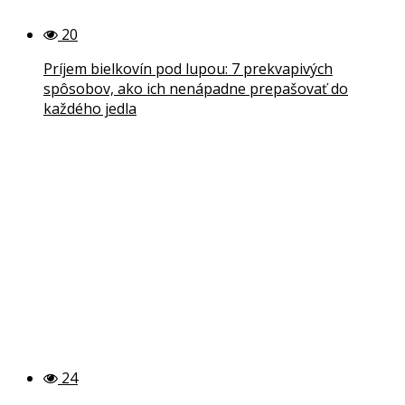
20
Príjem bielkovín pod lupou: 7 prekvapivých
spôsobov, ako ich nenápadne prepašovať do
každého jedla
24