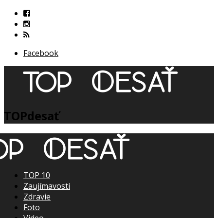
Facebook
TOPdesať
TOP 10
Zaujímavosti
Zdravie
Foto
Video