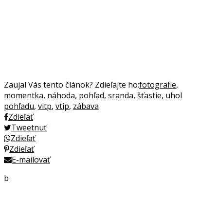
Zaujal Vás tento článok? Zdieľajte ho:
fotografie
,
momentka
,
náhoda
,
pohľad
,
sranda
,
šťastie
,
uhol
pohľadu
,
vitp
,
vtip
,
zábava
Zdieľať
Tweetnuť
Zdieľať
Zdieľať
E-mailovať
b