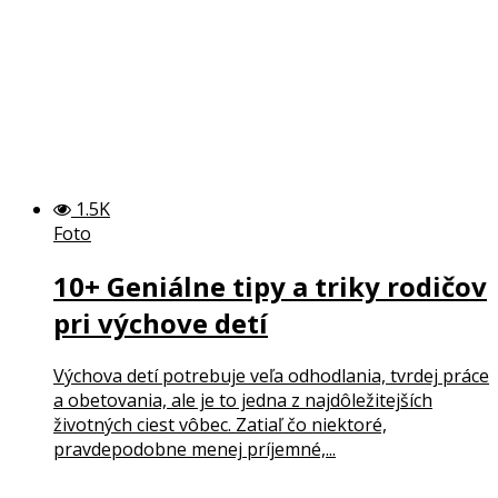
1.5K
Foto
10+ Geniálne tipy a triky rodičov
pri výchove detí
Výchova detí potrebuje veľa odhodlania, tvrdej práce
a obetovania, ale je to jedna z najdôležitejších
životných ciest vôbec. Zatiaľ čo niektoré,
pravdepodobne menej príjemné,...