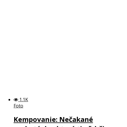
1.1K
Foto
Kempovanie: Nečakané