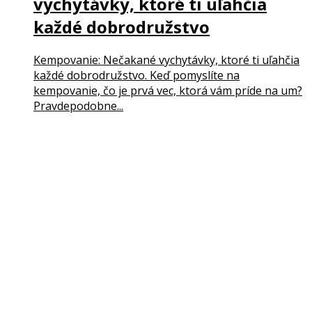
vychytávky, ktoré ti uľahčia
každé dobrodružstvo
Kempovanie: Nečakané vychytávky, ktoré ti uľahčia
každé dobrodružstvo. Keď pomyslíte na
kempovanie, čo je prvá vec, ktorá vám príde na um?
Pravdepodobne...