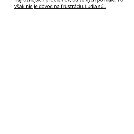
však nie je dôvod na frustráciu. Ľudia sú...