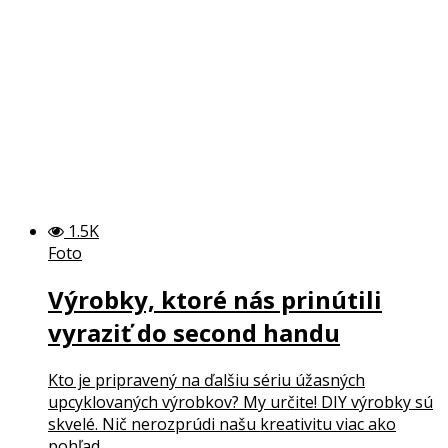
1.5K
Foto
Výrobky, ktoré nás prinútili
vyraziť do second handu
Kto je pripravený na ďalšiu sériu úžasných
upcyklovaných výrobkov? My určite! DIY výrobky sú
skvelé. Nič nerozprúdi našu kreativitu viac ako
pohľad...