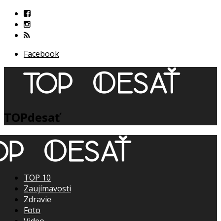
Facebook
TOPdesať
TOP 10
Zaujímavosti
Zdravie
Foto
Video