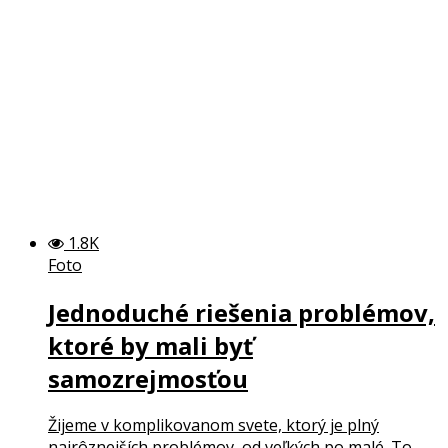
1.8K
Foto
Jednoduché riešenia problémov,
ktoré by mali byť
samozrejmosťou
Žijeme v komplikovanom svete, ktorý je plný
najrôznejších problémov, od veľkých po malé. To