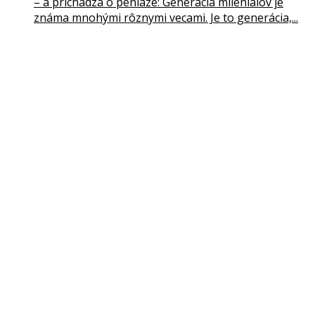
– a prichádza o peniaze: Generácia miléniálov je
známa mnohými rôznymi vecami. Je to generácia,...