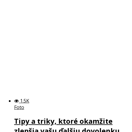
1.5K
Foto
Tipy a triky, ktoré okamžite
zlepšia vašu ďalšiu dovolenku.