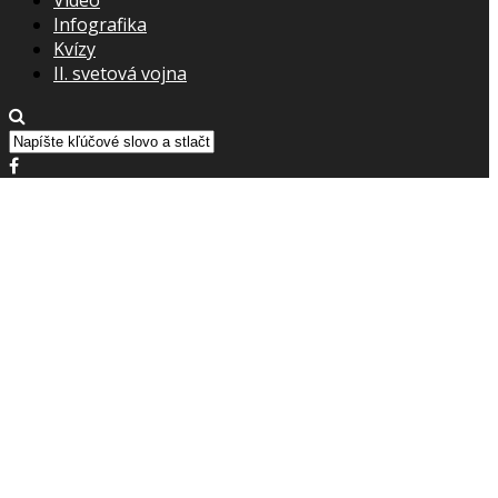
Infografika
Kvízy
II. svetová vojna