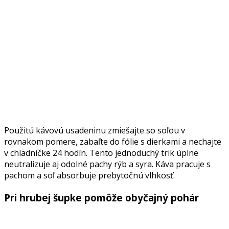
Použitú kávovú usadeninu zmiešajte so soľou v
rovnakom pomere, zabaľte do fólie s dierkami a nechajte
v chladničke 24 hodín. Tento jednoduchý trik úplne
neutralizuje aj odolné pachy rýb a syra. Káva pracuje s
pachom a soľ absorbuje prebytočnú vlhkosť.
Pri hrubej šupke pomôže obyčajný pohár