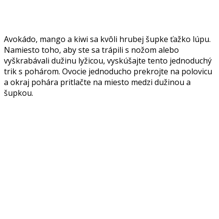
Avokádo, mango a kiwi sa kvôli hrubej šupke ťažko lúpu.
Namiesto toho, aby ste sa trápili s nožom alebo
vyškrabávali dužinu lyžicou, vyskúšajte tento jednoduchý
trik s pohárom. Ovocie jednoducho prekrojte na polovicu
a okraj pohára pritlačte na miesto medzi dužinou a
šupkou.