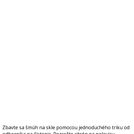
Zbavte sa šmúh na skle pomocou jednoduchého triku od
odborníka na čistenie. Rozrežte citrón na polovicu,