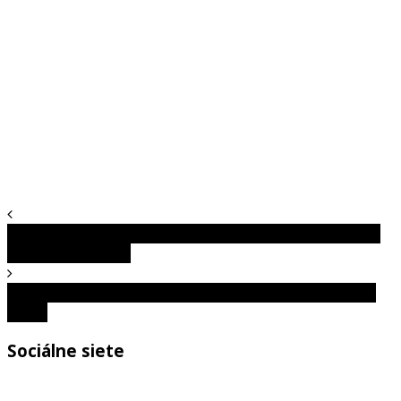
Geniálne riešenia na problémy, ktoré vás rozosmejú ale
aj potešia zároveň
Dizajnérske prešľapy, ktoré v tebe zanechajú zmiešané
pocity
Sociálne siete