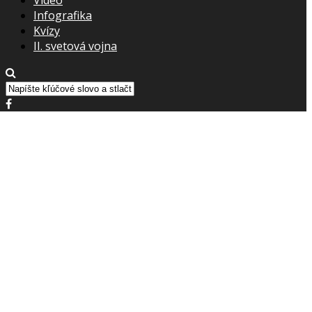
Infografika
Kvízy
II. svetová vojna