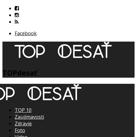
Facebook
TOPdesať
TOP 10
Zaujímavosti
Zdravie
Foto
Video