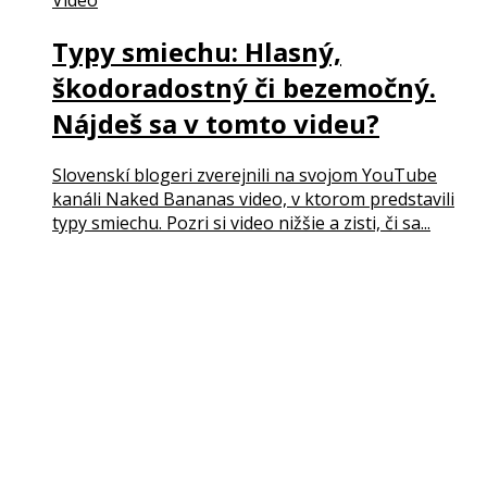
Video
Typy smiechu: Hlasný,
škodoradostný či bezemočný.
Nájdeš sa v tomto videu?
Slovenskí blogeri zverejnili na svojom YouTube
kanáli Naked Bananas video, v ktorom predstavili
typy smiechu. Pozri si video nižšie a zisti, či sa...