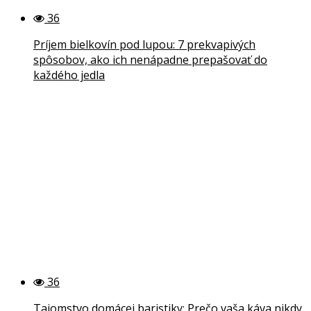
36
Príjem bielkovín pod lupou: 7 prekvapivých
spôsobov, ako ich nenápadne prepašovať do
každého jedla
36
Tajomstvo domácej baristiky: Prečo vaša káva nikdy