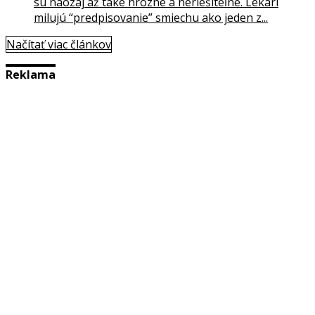
sú naozaj až také hrozné a neriešiteľné. Lekári
milujú “predpisovanie” smiechu ako jeden z...
Načítať viac článkov
Reklama