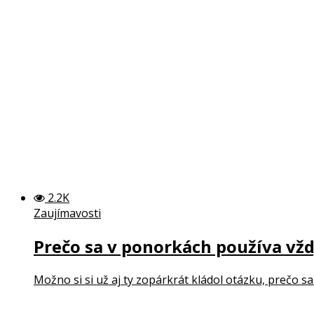
2.2K
Zaujímavosti
Prečo sa v ponorkách používa vžd
Možno si si už aj ty zopárkrát kládol otázku, prečo sa