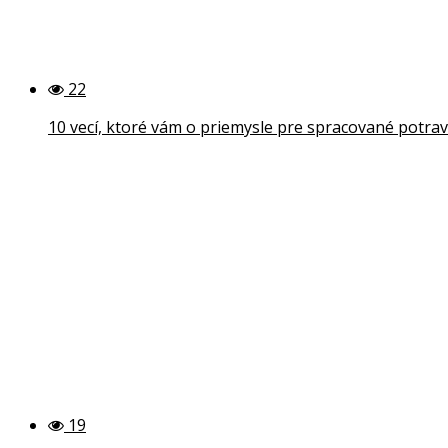
22
10 vecí, ktoré vám o priemysle pre spracované potrav
19