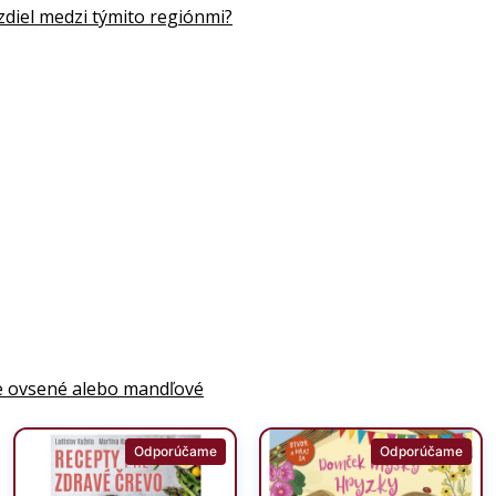
zdiel medzi týmito regiónmi?
šie ovsené alebo mandľové