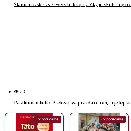
Škandinávske vs. severské krajiny: Aký je skutočný ro
20
Rastlinné mlieko: Prekvapivá pravda o tom, či je lep