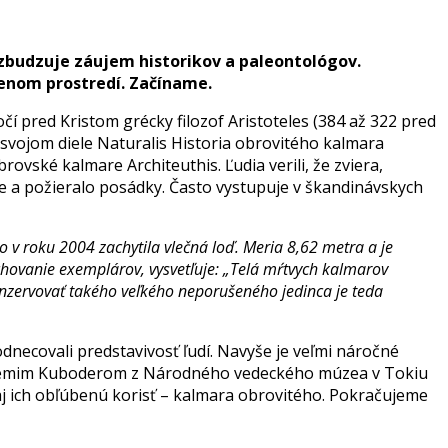
vzbudzuje záujem historikov a paleontológov.
enom prostredí. Začíname.
í pred Kristom grécky filozof Aristoteles (384 až 322 pred
 svojom diele Naturalis Historia obrovitého kalmara
rovské kalmare Architeuthis. Ľudia verili, že zviera,
e a požieralo posádky. Často vystupuje v škandinávskych
v roku 2004 zachytila vlečná loď. Meria 8,62 metra a je
ovanie exemplárov, vysvetľuje: „Telá mŕtvych kalmarov
onzervovať takého veľkého neporušeného jedinca je teda
necovali predstavivosť ľudí. Navyše je veľmi náročné
Tsunemim Kuboderom z Národného vedeckého múzea v Tokiu
 aj ich obľúbenú korisť – kalmara obrovitého. Pokračujeme