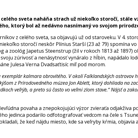
elého sveta naháňa strach už niekoľko storočí, stále 
ého, ktorý bol až nedávno nasnímaný vo svojom prirodz
ov z celého sveta, sa objavujú už od staroveku. V 4. storoč
iekoľko storočí neskôr Plínius Starší (23 až 79) spomína vo
óg a zoológ Japetus Steenstrup (žil v rokoch 1813 až 1897) ob
voju zúrivosť a nenásytnosť vynáralo z hĺbin, napádalo lod
ománe Julesa Verna Dvadsaťtisíc míľ pod morom.
exemplár kalmara obrovitého. V okolí Falklandských ostrovov ho 
šom z Prírodovedného múzea Jon Ablett, ktorý dohliada na zach
dkoch veľrýb, a preto sú často vo veľmi zlom stave.“ Nájsť a zak
vľúdna povaha a znepokojujúci výzor zvieraťa odjakživa pod
živého jedinca podarilo odfotografovať vedcom na čele s 
kladali, že keď nájdu miesto, kde sa veľryby kŕmia, objavia