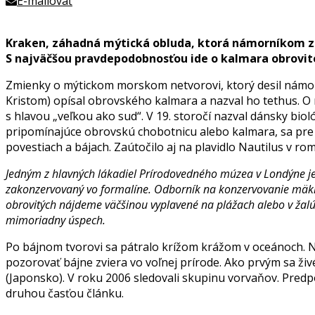
E-mailovať
Kraken, záhadná mýtická obluda, ktorá námorníkom z c
S najväčšou pravdepodobnosťou ide o kalmara obrovit
Zmienky o mýtickom morskom netvorovi, ktorý desil námorník
Kristom) opísal obrovského kalmara a nazval ho tethus. O n
s hlavou „veľkou ako sud“. V 19. storočí nazval dánsky biol
pripomínajúce obrovskú chobotnicu alebo kalmara, sa pre s
povestiach a bájach. Zaútočilo aj na plavidlo Nautilus v r
Jedným z hlavných lákadiel Prírodovedného múzea v Londýne je 
zakonzervovaný vo formalíne. Odborník na konzervovanie mäkký
obrovitých nájdeme väčšinou vyplavené na plážach alebo v žalú
mimoriadny úspech.
Po bájnom tvorovi sa pátralo krížom krážom v oceánoch. Ne
pozorovať bájne zviera vo voľnej prírode. Ako prvým sa 
(Japonsko). V roku 2006 sledovali skupinu vorvaňov. Predpo
druhou časťou článku.