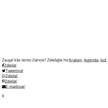
Zaujal Vás tento článok? Zdieľajte ho:
Kraken
,
legenda
,
loď
,
Zdieľať
Tweetnuť
Zdieľať
Zdieľať
E-mailovať
b