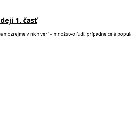
deji 1. časť
 samozrejme v nich verí – množstvo ľudí, prípadne celé populác