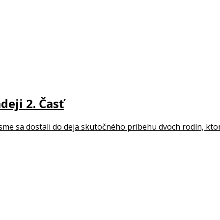
deji 2. Časť
sť sme sa dostali do deja skutočného príbehu dvoch rodín, kt