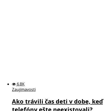
6.8K
Zaujímavosti
Ako trávili čas deti v dobe, keď
telefóny ešte neexistovali?