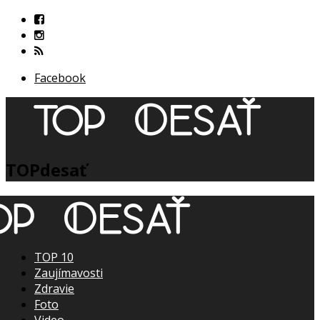
Facebook
TOPdesať
TOP 10
Zaujímavosti
Zdravie
Foto
Video