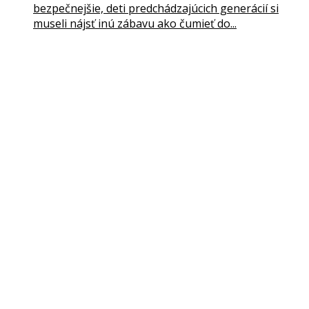
bezpečnejšie, deti predchádzajúcich generácií si
museli nájsť inú zábavu ako čumieť do...