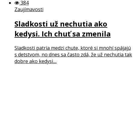
384
Zaujímavosti
Sladkosti už nechutia ako
kedysi. Ich chuť sa zmenila
Sladkosti patria medzi chute, ktoré si mnohí spájajú
s detstvom, no dnes sa často zdá, že už nechutia tak
dobre ako kedysi....