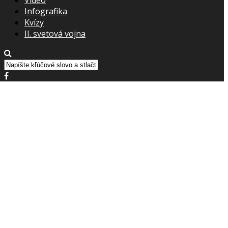
Infografika
Kvízy
II. svetová vojna