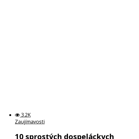
3.2K
Zaujímavosti
10 sprostých dospeláckych