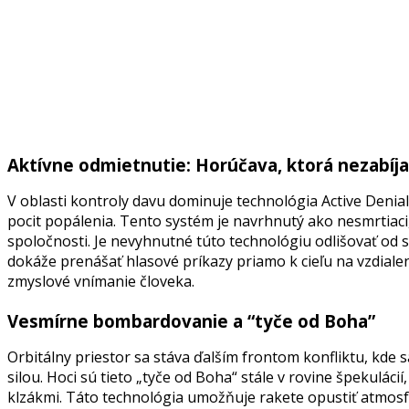
Aktívne odmietnutie: Horúčava, ktorá nezabíja
V oblasti kontroly davu dominuje technológia Active Denia
pocit popálenia. Tento systém je navrhnutý ako nesmrtiaci,
spoločnosti. Je nevyhnutné túto technológiu odlišovať od 
dokáže prenášať hlasové príkazy priamo k cieľu na vzdiale
zmyslové vnímanie človeka.
Vesmírne bombardovanie a “tyče od Boha”
Orbitálny priestor sa stáva ďalším frontom konfliktu, kde
silou. Hoci sú tieto „tyče od Boha“ stále v rovine špekul
klzákmi. Táto technológia umožňuje rakete opustiť atmosf