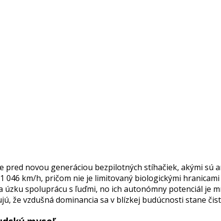
ne pred novou generáciou bezpilotných stíhačiek, akými sú
 046 km/h, pričom nie je limitovaný biologickými hranicami 
a úzku spoluprácu s ľuďmi, no ich autonómny potenciál je m
jú, že vzdušná dominancia sa v blízkej budúcnosti stane čis