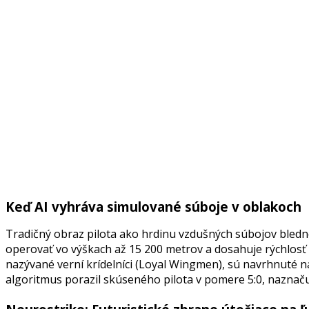
Keď AI vyhráva simulované súboje v oblakoch
Tradičný obraz pilota ako hrdinu vzdušných súbojov bled
operovať vo výškach až 15 200 metrov a dosahuje rýchlosť 1
nazývané verní krídelníci (Loyal Wingmen), sú navrhnuté n
algoritmus porazil skúseného pilota v pomere 5:0, naznaču