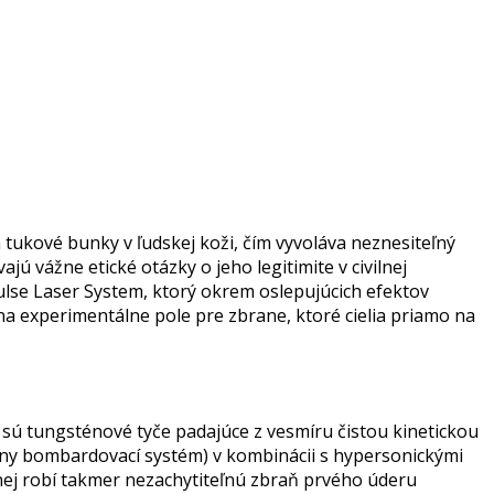
 tukové bunky v ľudskej koži, čím vyvoláva neznesiteľný
ú vážne etické otázky o jeho legitimite v civilnej
ulse Laser System, ktorý okrem oslepujúcich efektov
na experimentálne pole pre zbrane, ktoré cielia priamo na
o sú tungsténové tyče padajúce z vesmíru čistou kinetickou
tálny bombardovací systém) v kombinácii s hypersonickými
nej robí takmer nezachytiteľnú zbraň prvého úderu