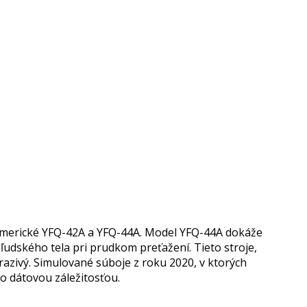
 americké YFQ-42A a YFQ-44A. Model YFQ-44A dokáže
ľudského tela pri prudkom preťažení. Tieto stroje,
razivý. Simulované súboje z roku 2020, v ktorých
to dátovou záležitosťou.