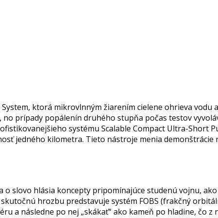
l System, ktorá mikrovlnným žiarením cielene ohrieva vodu a
 no prípady popálenín druhého stupňa počas testov vyvolávaj
sofistikovanejšieho systému Scalable Compact Ultra-Short P
nosť jedného kilometra. Tieto nástroje menia demonštrácie 
 sa o slovo hlásia koncepty pripomínajúce studenú vojnu, ak
ácií, skutočnú hrozbu predstavuje systém FOBS (frakčný orbi
éru a následne po nej „skákať“ ako kameň po hladine, čo z 