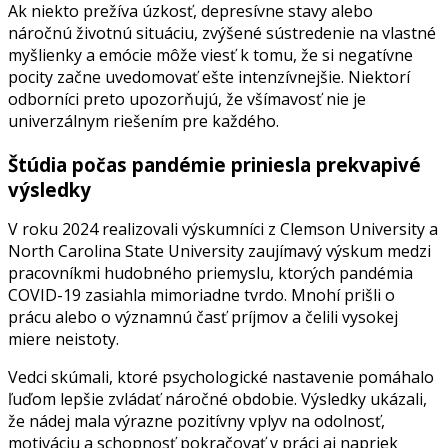
Ak niekto prežíva úzkosť, depresívne stavy alebo
náročnú životnú situáciu, zvýšené sústredenie na vlastné
myšlienky a emócie môže viesť k tomu, že si negatívne
pocity začne uvedomovať ešte intenzívnejšie. Niektorí
odborníci preto upozorňujú, že všímavosť nie je
univerzálnym riešením pre každého.
Štúdia počas pandémie priniesla prekvapivé
výsledky
V roku 2024 realizovali výskumníci z Clemson University a
North Carolina State University zaujímavý výskum medzi
pracovníkmi hudobného priemyslu, ktorých pandémia
COVID-19 zasiahla mimoriadne tvrdo. Mnohí prišli o
prácu alebo o významnú časť príjmov a čelili vysokej
miere neistoty.
Vedci skúmali, ktoré psychologické nastavenie pomáhalo
ľuďom lepšie zvládať náročné obdobie. Výsledky ukázali,
že nádej mala výrazne pozitívny vplyv na odolnosť,
motiváciu a schopnosť pokračovať v práci aj napriek