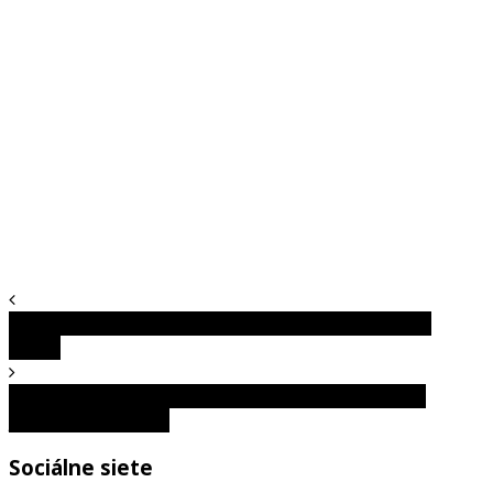
Ktorá krajina je najväčším producentom kobaltu na
svete?
Prečo sa polárne žiary objavujú iba na severnom a
južnom póle Zeme?
Sociálne siete