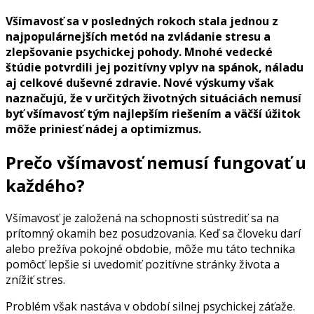
Všímavosť sa v posledných rokoch stala jednou z
najpopulárnejších metód na zvládanie stresu a
zlepšovanie psychickej pohody. Mnohé vedecké
štúdie potvrdili jej pozitívny vplyv na spánok, náladu
aj celkové duševné zdravie. Nové výskumy však
naznačujú, že v určitých životných situáciách nemusí
byť všímavosť tým najlepším riešením a väčší úžitok
môže priniesť nádej a optimizmus.
Prečo všímavosť nemusí fungovať u
každého?
Všímavosť je založená na schopnosti sústrediť sa na
prítomný okamih bez posudzovania. Keď sa človeku darí
alebo prežíva pokojné obdobie, môže mu táto technika
pomôcť lepšie si uvedomiť pozitívne stránky života a
znížiť stres.
Problém však nastáva v období silnej psychickej záťaže.