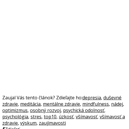
Zaujal Vás tento článok? Zdieľajte ho:
depresia
,
duševné
zdravie
,
meditácia
,
mentálne zdravie
,
mindfulness
,
nádej
,
optimizmus
,
osobný rozvoj
,
psychická odolnosť
,
psychológia
,
stres
,
top10
,
úzkosť
,
všímavosť
,
všímavosť a
zdravie
,
výskum
,
zaujímavosti