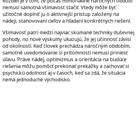
Rozdiel je v tom, že počas mimoriadne náročných období
nemusí samotná všímavosť stačiť. Vtedy môže byť
užitočné doplniť ju o aktívnejší prístup založený na
nádeji, stanovovaní cieľov a hľadaní konkrétnych riešení.
Všímavosť patrí medzi najviac skúmané techniky duševnej
pohody, no nové výskumy ukazujú, že jej účinnosť závisí
od okolností. Keď človek prechádza náročným obdobím,
samotné uvedomovanie si prítomnosti nemusí priniesť
úľavu. Práve nádej, optimizmus a orientácia na budúce
riešenia môžu pomôcť prekonať prekážky a zachovať si
psychickú odolnosť aj v časoch, keď sa zdá, že situácia
nemá jednoduché východisko.