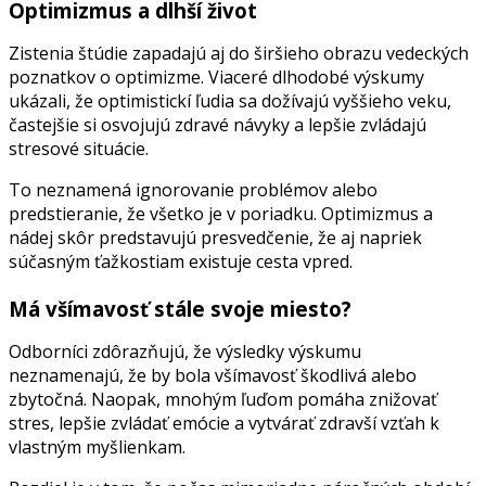
Optimizmus a dlhší život
Zistenia štúdie zapadajú aj do širšieho obrazu vedeckých
poznatkov o optimizme. Viaceré dlhodobé výskumy
ukázali, že optimistickí ľudia sa dožívajú vyššieho veku,
častejšie si osvojujú zdravé návyky a lepšie zvládajú
stresové situácie.
To neznamená ignorovanie problémov alebo
predstieranie, že všetko je v poriadku. Optimizmus a
nádej skôr predstavujú presvedčenie, že aj napriek
súčasným ťažkostiam existuje cesta vpred.
Má všímavosť stále svoje miesto?
Odborníci zdôrazňujú, že výsledky výskumu
neznamenajú, že by bola všímavosť škodlivá alebo
zbytočná. Naopak, mnohým ľuďom pomáha znižovať
stres, lepšie zvládať emócie a vytvárať zdravší vzťah k
vlastným myšlienkam.