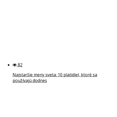
82
Najstaršie meny sveta: 10 platidiel, ktoré sa
používajú dodnes