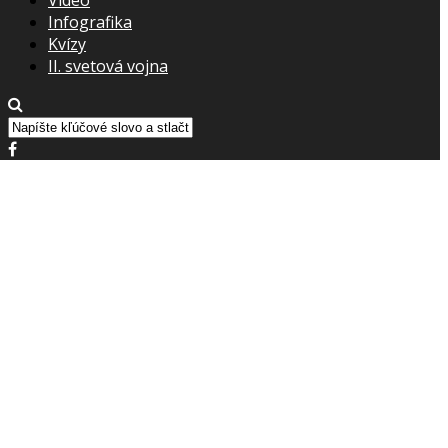
Infografika
Kvízy
II. svetová vojna