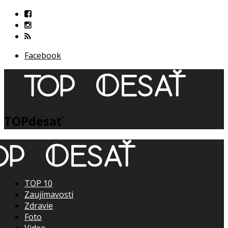
Facebook
TOPdesať
TOP 10
Zaujímavosti
Zdravie
Foto
Video