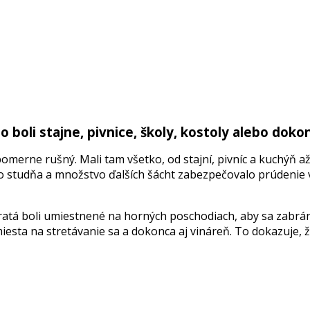
 boli stajne, pivnice, školy, kostoly alebo doko
pomerne
rušný
.
Mali
tam
všetko
,
od
stajní
,
pivníc
a
kuchýň
a
o studňa
a množs
t
vo ďa
l
ších šácht za
b
ezpečova
l
o prúde
n
i
e
atá boli umiestnené na horných poschodiach, aby sa zabrán
miesta na stretávanie sa a dokonca aj vináreň. To dokazuje, že