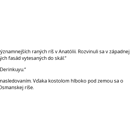
významnejších raných ríš v Anatólii. Rozvinuli sa v západnej
ých fasád vytesaných do skál.“
i Derinkuyu.“
prenasledovaním. Vďaka kostolom hlboko pod zemou sa o
Osmanskej ríše.