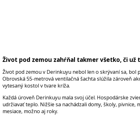
Život pod zemou zahŕňal takmer všetko, či už to
Život
pod
zemou
v
Derinkuyu
nebol
len
o
skrývaní
sa
,
bol
Obrovská
55-metrová
ventil
a
čná šac
h
ta slúž
i
la
z
ároveň
a
k
vyte
s
a
ný
kos
t
ol v
t
vare kríža.
Každá úroveň Derinkuyu mala svoj účel. Hospodárske zvier
udržiavať teplo. Nižšie sa nachádzali domy, školy, pivnice, 
mesiace, možno aj roky.