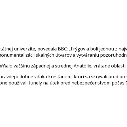
štátnej univerzite, povedala BBC: „Frýgovia boli jednou z naj
 k monumentalizácii skalných útvarov a vytváraniu pozoruhodn
 zahŕňalo väčšinu západnej a strednej Anatólie, vrátane oblast
y, pravdepodobne vďaka kresťanom, ktorí sa skrývali pred 
odobne používali tunely na útek pred nebezpečenstvom počas 