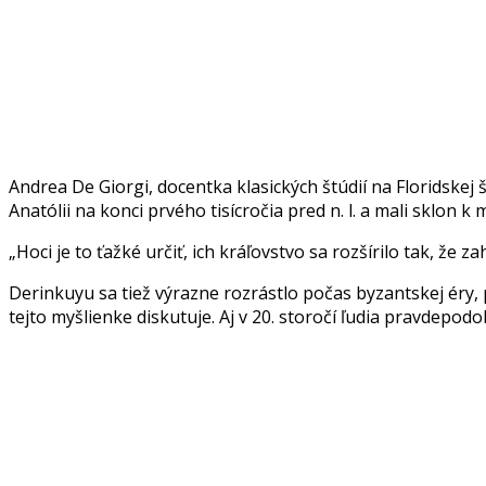
Andrea De Giorgi, docentka klasických štúdií na Floridskej 
Anatólii na konci prvého tisícročia pred n. l. a mali sklon
„Hoci je to ťažké určiť, ich kráľovstvo sa rozšírilo tak, že
Derinkuyu sa tiež výrazne rozrástlo počas byzantskej ér
tejto myšlienke diskutuje. Aj v 20. storočí ľudia pravdep