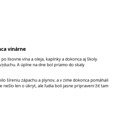
nca vinárne
ž
po
lisovne
vína
a
oleja
,
kaplnky
a
dokonca
aj
školy
.
vzduc
h
u.
A ú
p
lne
n
a dne
b
ol
pria
m
o do ska
l
y
ilo šíreniu zápachu a plynov, a v zime dokonca pomáhali
 nešlo len o úkryt, ale ľudia boli jasne pripravení žiť tam