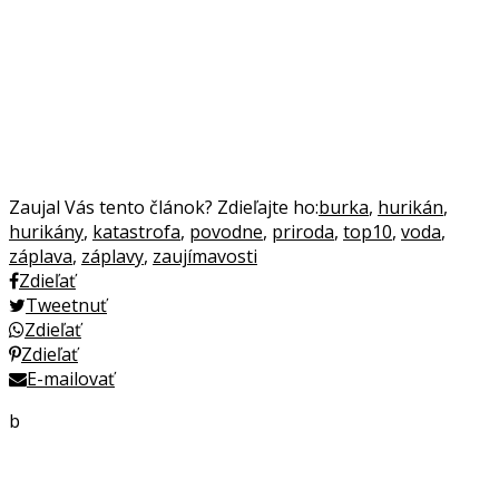
Zaujal Vás tento článok? Zdieľajte ho:
burka
,
hurikán
,
hurikány
,
katastrofa
,
povodne
,
priroda
,
top10
,
voda
,
záplava
,
záplavy
,
zaujímavosti
Zdieľať
Tweetnuť
Zdieľať
Zdieľať
E-mailovať
b