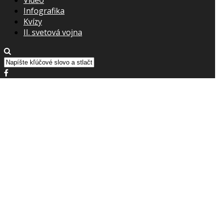
Infografika
Kvízy
II. svetová vojna