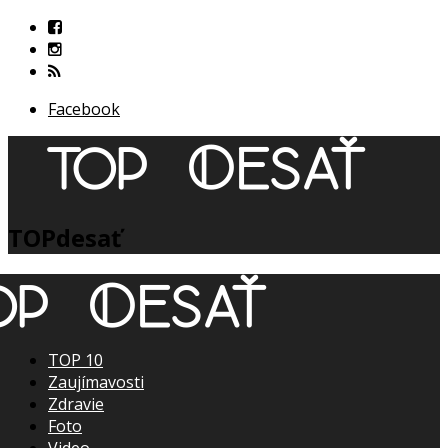
Facebook
TOPdesať
TOP 10
Zaujímavosti
Zdravie
Foto
Video