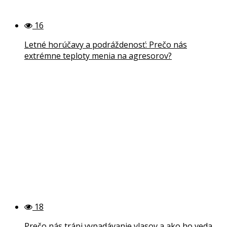
16
Letné horúčavy a podráždenosť: Prečo nás
extrémne teploty menia na agresorov?
18
Prečo nás trápi vypadávanie vlasov a ako ho veda