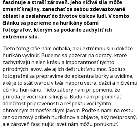
fascinuje a straší zároveň. Jeho ničivá sila môže
zmeniť krajiny, zanechať za sebou zdevastované
oblasti a zasiahnuť do životov tisícov ľudí. V tomto
článku sa pozrieme na hurikány očami
fotografov, ktorým sa podarilo zachytiť ich
extrémnu silu.
Tieto fotografie nám odhalia, akú extrémnu silu dokáže
hurikán vyvinúť. Budeme sa pozerať na obrazy, ktoré
zachytávajú nielen krásu a impozantnosť týchto
prírodných javov, ale aj ich deštruktívnu moc. Spolu s
fotografmi sa prepravíme do epicentra búrky a uvidíme,
aké je to stáť tvárou v tvár náporu vetra, daždi a ničivému
účinku hurikánu. Tieto zábery nám pripomenú, že
príroda je voči nám silnejšia. Budú nám pripomínať
dôležitosť pripravenosti a rešpektu voči týmto
ohromným atmosférickým javom. Poďte s nami na cestu
cez obrazový príbeh hurikánov a objavte, aký neúprosný,
ale zároveň fascinujúci svet nám môžu ponúknuť.