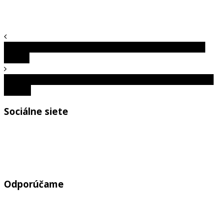
Vytvorte si svoju oázu na dvore s ohniskom práve včas
na leto
Realita môže byť poriadne mätúca a tieto obrázky vám to
dokážu
Sociálne siete
Odporúčame